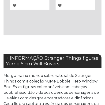
ADICIONAR
ADICIONAR
À
À
LISTA
LISTA
DE
DE
DESEJOS
DESEJOS
+ INFORMAÇÃO Stranger Things figuras
Yume 6 cm Will Buyers
Mergulha no mundo sobrenatural de Stranger
Things com a coleção YuMe Bobble Hero Window
Box! Estas figuras colecionáveis com cabeças
bobblehead dão vida aos queridos personagens de
Hawkins com designs encantadores e dinâmicos.
Cada figura captura a essência dos personagens da