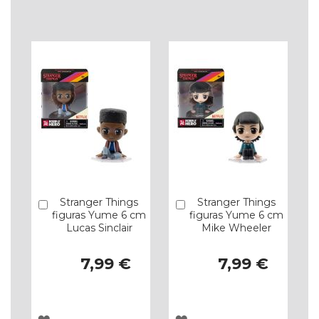
À
À
LISTA
LISTA
DE
DE
DESEJOS
DESEJOS
Stranger Things
Stranger Things
Comprar
Comprar
figuras Yume 6 cm
figuras Yume 6 cm
Lucas Sinclair
Mike Wheeler
7,99 €
7,99 €