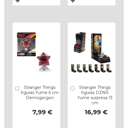
ADICIONAR
ADICIONAR
À
À
LISTA
LISTA
DE
DE
DESEJOS
DESEJOS
Stranger Things
Stranger Things
Comprar
Comprar
figuras Yume 6 cm
figuras DZNR
Demogorgon
Yume surpresa 13
cm
7,99 €
16,99 €