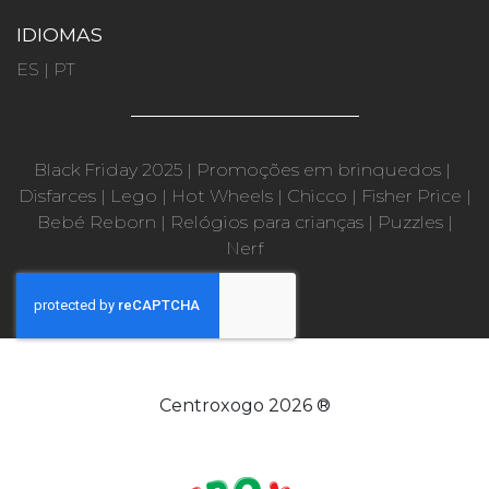
IDIOMAS
ES
|
PT
Black Friday 2025
|
Promoções em brinquedos
|
Disfarces
|
Lego
|
Hot Wheels
|
Chicco
|
Fisher Price
|
Bebé Reborn
|
Relógios para crianças
|
Puzzles
|
Nerf
Centroxogo 2026 ®