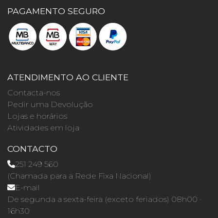
PAGAMENTO SEGURO
ATENDIMENTO AO CLIENTE
Contacta-nos
Pedir uma Devolução
Lojas e horários
Atividades em loja
CONTACTO
251 249 560
(Chamada para a Rede Fixa Nacional)
E-mail
De segunda a sexta-feira (exceto feriados) 08h00 ·
16h30