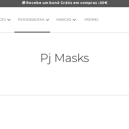
🎁 Recebe um boné Grátis em compras ≥50€
CES
PERSONAGENS
MARCAS
PROMO
Pj Masks