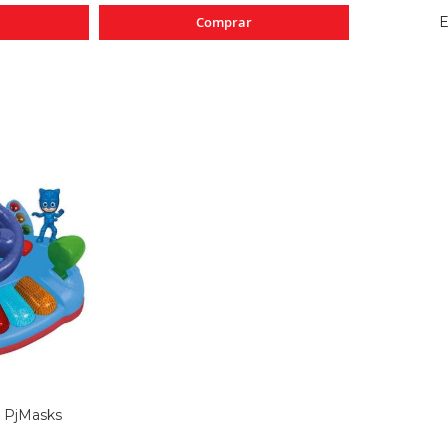
Comprar
E
s PjMasks