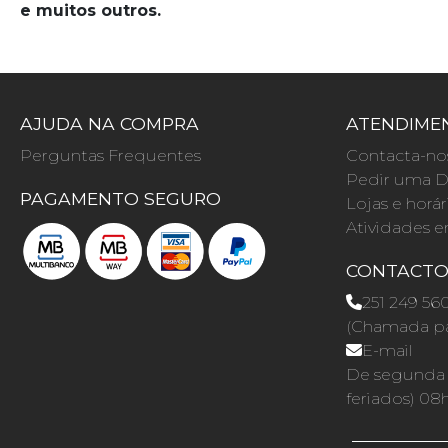
e muitos outros.
AJUDA NA COMPRA
ATENDIMEN
Perguntas Frequentes
Contacta-no
Pedir uma D
PAGAMENTO SEGURO
Lojas e horár
Atividades e
CONTACT
251 249 56
(Chamada par
E-mail
De segunda a
feriados) 08