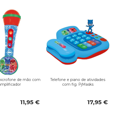
Or
De
microfone de mão com
Telefone e piano de atividades
amplificador
com fig. PjMasks
11,95 €
17,95 €