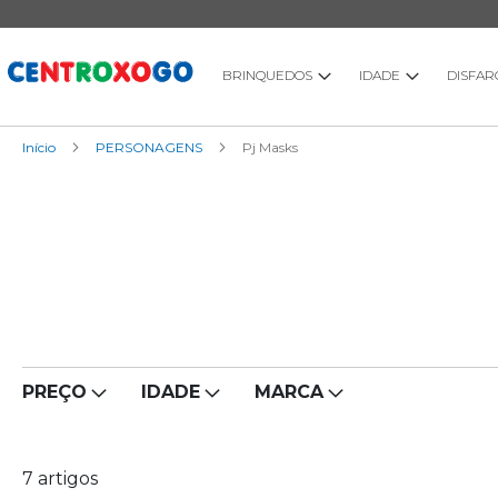
Ir
para
o
Conteúdo
BRINQUEDOS
IDADE
DISFAR
Início
PERSONAGENS
Pj Masks
PREÇO
IDADE
MARCA
7
artigos