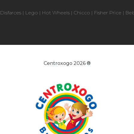
Disfarces
|
Lego
|
Hot Wheels
|
Chicco
|
Fisher Price
|
Be
Centroxogo 2026 ®