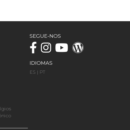
SEGUE-NOS
IDIOMAS
ES
|
PT
ígios
ónico