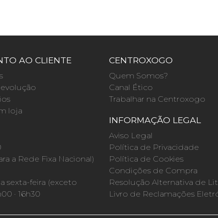
TO AO CLIENTE
CENTROXOGO
s
Quem Somos?
evolução
Canal Ético
ios
Trabalhar na Centroxogo
m loja
INFORMAÇÃO LEGAL
O
Aviso Legal
0
Política de Privacidade
a a Rede Fixa Nacional)
Política de Cookies
Condições de Compra
 sexta-feira (exceto
Resolução Alternativa de Lit
h00 · 16h30
Livro de Reclamações Eletr