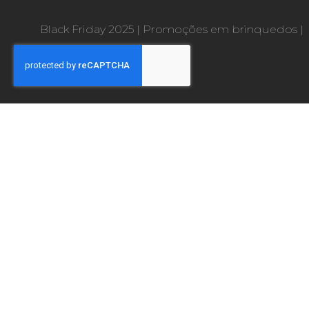
Black Friday 2025
|
Promoções em brinquedos
|