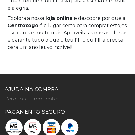
que o teu filho ou filha vá para a escola com estilo
e alegria.
Explora a nossa
loja online
e descobre por que a
Centroxogo
é o lugar certo para comprar estojos
escolares e muito mais. Aproveita as nossas ofertas
e garante tudo o que o teu filho ou filha precisa
para um ano letivo incrível!
AJUDA NA COMPRA
Perguntas Frequentes
PAGAMENTO SEGURO