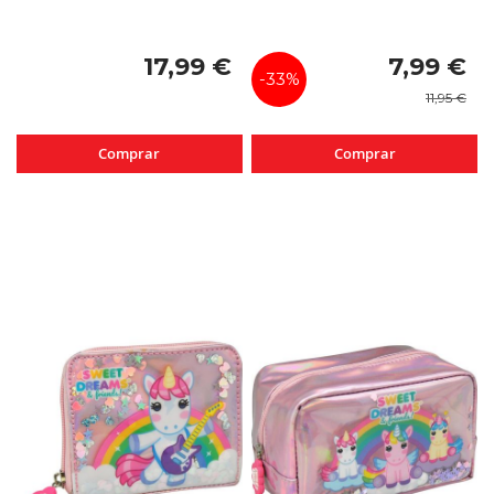
Special
17,99 €
7,99 €
Price
-33%
11,95 €
Comprar
Comprar