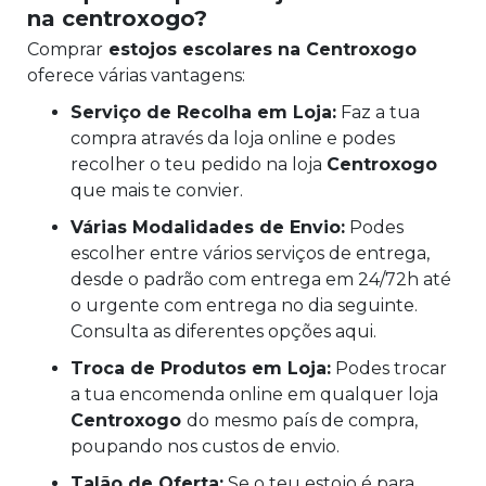
na centroxogo?
Comprar
estojos escolares na Centroxogo
oferece várias vantagens:
Serviço de Recolha em Loja:
Faz a tua
compra através da loja online e podes
recolher o teu pedido na loja
Centroxogo
que mais te convier.
Várias Modalidades de Envio:
Podes
escolher entre vários serviços de entrega,
desde o padrão com entrega em 24/72h até
o urgente com entrega no dia seguinte.
Consulta as diferentes opções aqui.
Troca de Produtos em Loja:
Podes trocar
a tua encomenda online em qualquer loja
Centroxogo
do mesmo país de compra,
poupando nos custos de envio.
Talão de Oferta:
Se o teu estojo é para