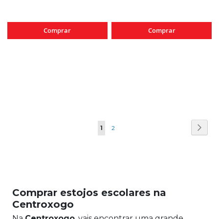
Comprar
Comprar
Página
Pági
Segui
Está
Página
1
2
de
momento
a
ler
Comprar estojos escolares na
a
Centroxogo
página
Na
Centroxogo
, vais encontrar uma grande