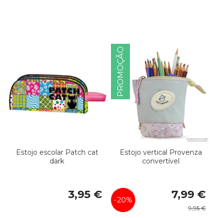
PROMOÇÃO
Estojo escolar Patch cat
Estojo vertical Provenza
dark
convertível
Special
3,95 €
7,99 €
Price
-20%
9,95 €