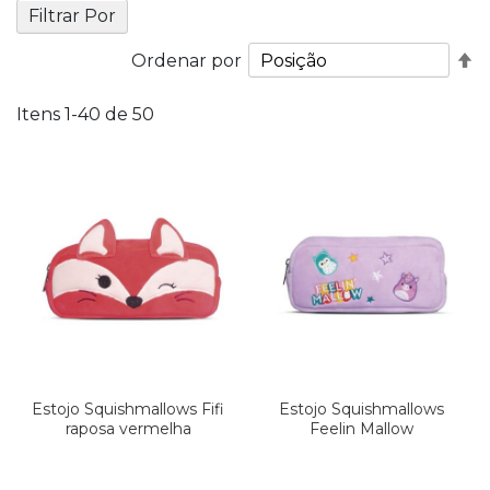
Filtrar Por
De
Ordenar por
O
D
Itens
1
-
40
de
50
Estojo Squishmallows Fifi
Estojo Squishmallows
raposa vermelha
Feelin Mallow