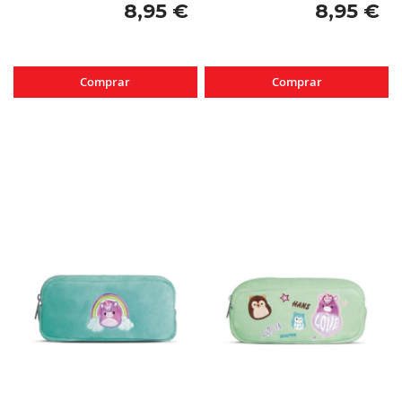
8,95 €
8,95 €
Comprar
Comprar