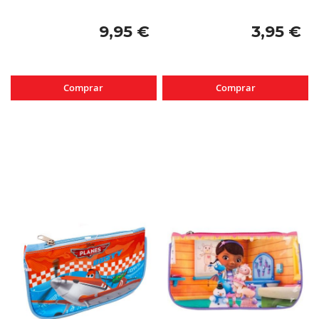
9,95 €
3,95 €
Comprar
Comprar