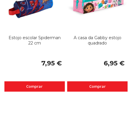
Estojo escolar Spiderman
A casa da Gabby estojo
22 cm
quadrado
7,95 €
6,95 €
Comprar
Comprar