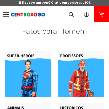
🎁 Recebe um boné Grátis em compras ≥50€
Ir
para
o
O 
Conteúdo
Fatos para Homem