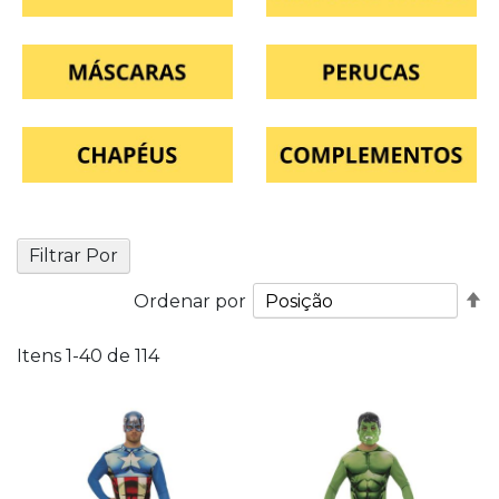
Filtrar Por
De
Ordenar por
O
D
Itens
1
-
40
de
114