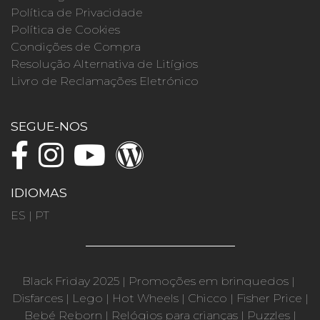
Política de Privacidade
Política de Cookies
Condições de Compra
Resolução Alternativa de Litígios
Livro de Reclamações Eletrónico
SEGUE-NOS
IDIOMAS
ES
|
PT
Black Friday 2025
|
Promoções em brinquedos
|
Disfarces
|
Lego
|
Hot Wheels
|
Chicco
|
Fisher Price
|
Bebé Reborn
|
Relógios para crianças
|
Puzzles
|