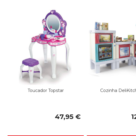
Toucador Topstar
Cozinha DeliKit
47,95 €
1