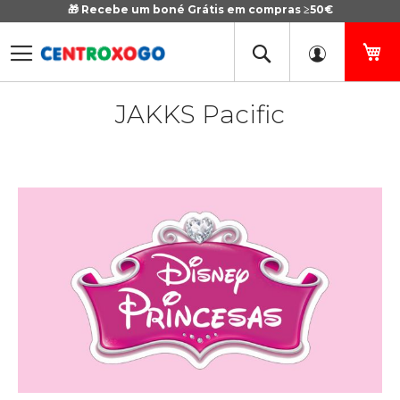
🎁 Recebe um boné Grátis em compras ≥50€
Ir
para
o
O 
Conteúdo
JAKKS Pacific