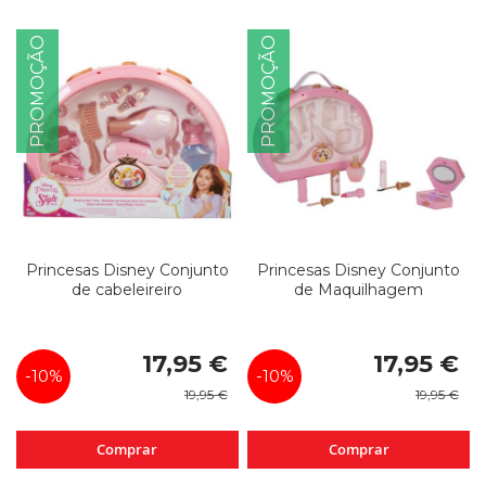
PROMOÇÃO
PROMOÇÃO
Princesas Disney Conjunto
Princesas Disney Conjunto
de cabeleireiro
de Maquilhagem
Special
Special
17,95 €
17,95 €
Price
Price
-10%
-10%
19,95 €
19,95 €
Comprar
Comprar