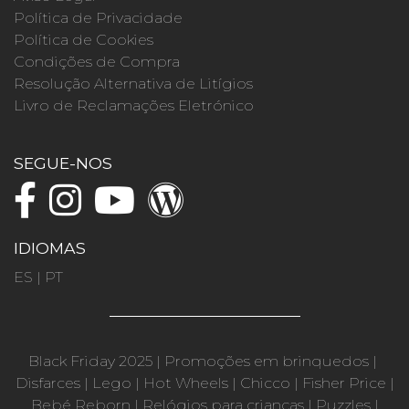
Política de Privacidade
Política de Cookies
Condições de Compra
Resolução Alternativa de Litígios
Livro de Reclamações Eletrónico
SEGUE-NOS
IDIOMAS
ES
|
PT
Black Friday 2025
|
Promoções em brinquedos
|
Disfarces
|
Lego
|
Hot Wheels
|
Chicco
|
Fisher Price
|
Bebé Reborn
|
Relógios para crianças
|
Puzzles
|