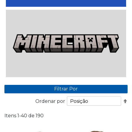
Filtrar Por
De
Ordenar por
O
D
Itens
1
-
40
de
190