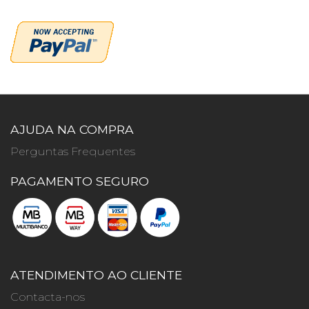
momento
a
ler
a
página
AJUDA NA COMPRA
Perguntas Frequentes
PAGAMENTO SEGURO
ATENDIMENTO AO CLIENTE
Contacta-nos