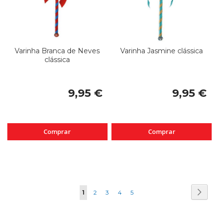
Varinha Branca de Neves
Varinha Jasmine clássica
clássica
9,95 €
9,95 €
Comprar
Comprar
Página
Pági
Segui
Está
Página
Página
Página
Página
1
2
3
4
5
de