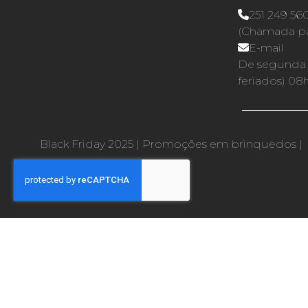
251 249 56
(Chamada par
E-mail
De segunda a
feriados) 08
Black Friday 2025
|
Promoções em brinquedos
|