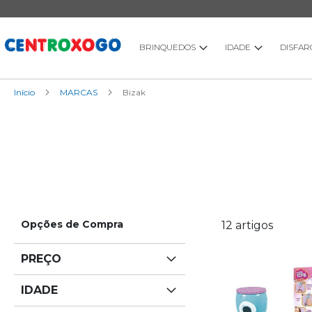
Ir
para
o
Conteúdo
BRINQUEDOS
IDADE
DISFAR
Início
MARCAS
Bizak
Opções de Compra
12
artigos
PREÇO
IDADE