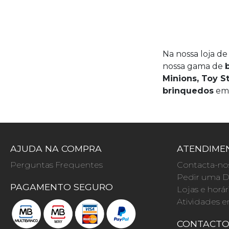
Na nossa loja d
nossa gama de
Minions, Toy St
brinquedos
em 
AJUDA NA COMPRA
ATENDIMEN
Perguntas Frequentes
Contacta-no
Pedir uma D
PAGAMENTO SEGURO
Lojas e horár
Atividades e
CONTACT