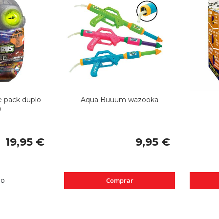
e pack duplo
Aqua Buuum wazooka
o
19,95 €
9,95 €
do
Comprar