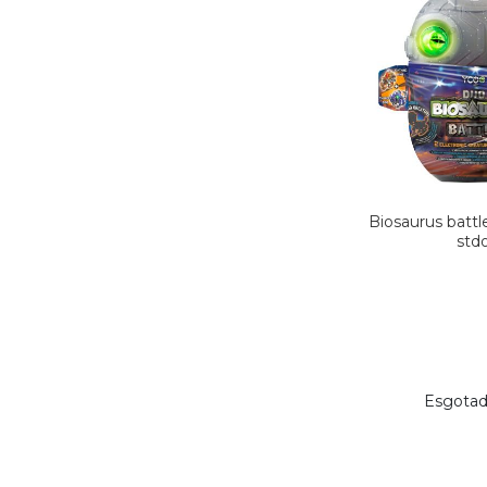
Biosaurus battl
std
Esgota