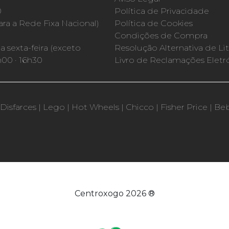
0
Política de Privacidade
a a Rede Fixa Nacional)
Política de Cookies
Condições de Compra
 sexta-feira (exceto
Resolução Alternativa de Lit
h00 · 16h30
Livro de Reclamações Eletr
Disfarces
|
Lego
|
Hot Wheels
|
Chicco
|
Fisher Price
|
Be
Centroxogo 2026 ®