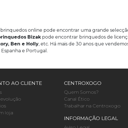
e brinquedos online pode encontrar uma grande selecç
brinquedos
Bizak
pode encontrar brinquedos de licenç
ory, Ben e Holly
, etc. Há mais de 30 anos que vendem
Espanha e Portugal.
TO AO CLIENTE
CENTROXOGO
s
Quem Somos?
evolução
Canal Ético
ios
Trabalhar na Centroxogo
m loja
INFORMAÇÃO LEGAL
O
Aviso Legal