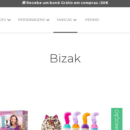
🎁 Recebe um boné Grátis em compras ≥50€
CES
PERSONAGENS
MARCAS
PROMO
Bizak
PROMOÇÃO