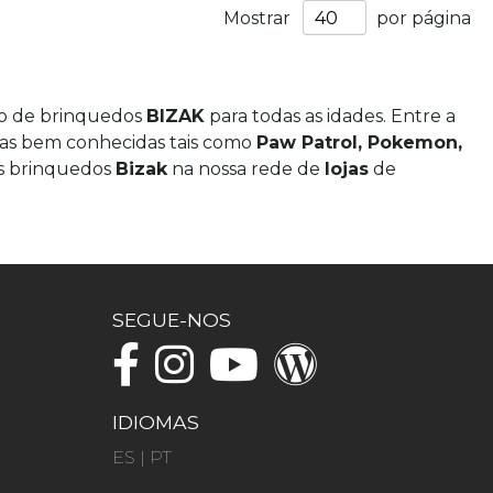
Mostrar
por página
ão de brinquedos
BIZAK
para todas as idades. Entre a
as bem conhecidas tais como
Paw Patrol, Pokemon,
os brinquedos
Bizak
na nossa rede de
lojas
de
SEGUE-NOS
IDIOMAS
ES
|
PT