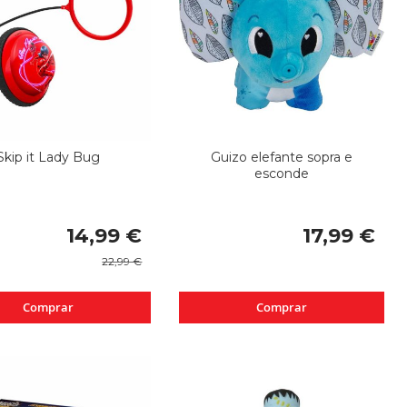
Skip it Lady Bug
Guizo elefante sopra e
esconde
Special
14,99 €
17,99 €
Price
22,99 €
Comprar
Comprar