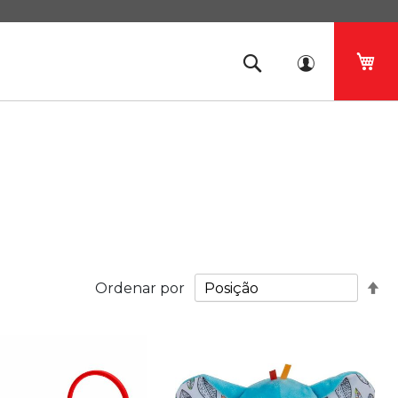
O 
De
Ordenar por
Or
De