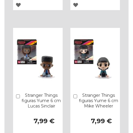
ADICIONAR
ADICIONAR
À
À
LISTA
LISTA
DE
DE
DESEJOS
DESEJOS
Stranger Things
Stranger Things
Comprar
Comprar
figuras Yume 6 cm
figuras Yume 6 cm
Lucas Sinclair
Mike Wheeler
7,99 €
7,99 €