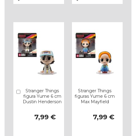
À
À
LISTA
LISTA
DE
DE
DESEJOS
DESEJOS
Stranger Things
Stranger Things
Comprar
figura Yume 6 cm
figuras Yume 6 cm
Dustin Henderson
Max Mayfield
7,99 €
7,99 €