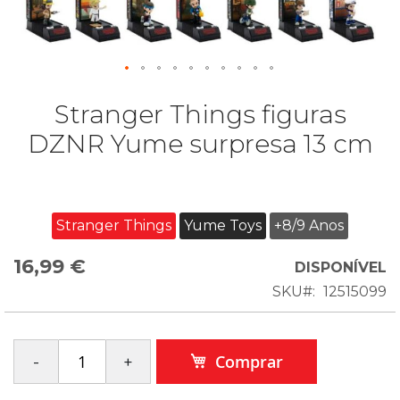
Stranger Things figuras
DZNR Yume surpresa 13 cm
Stranger Things
Yume Toys
+8/9 Anos
16,99 €
DISPONÍVEL
SKU
12515099
Comprar