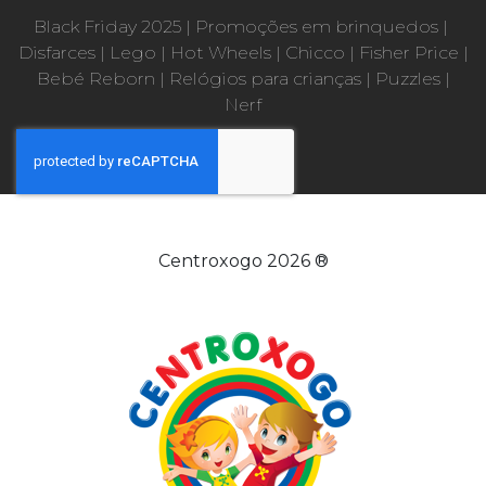
Black Friday 2025
|
Promoções em brinquedos
|
Disfarces
|
Lego
|
Hot Wheels
|
Chicco
|
Fisher Price
|
Bebé Reborn
|
Relógios para crianças
|
Puzzles
|
Nerf
Centroxogo 2026 ®