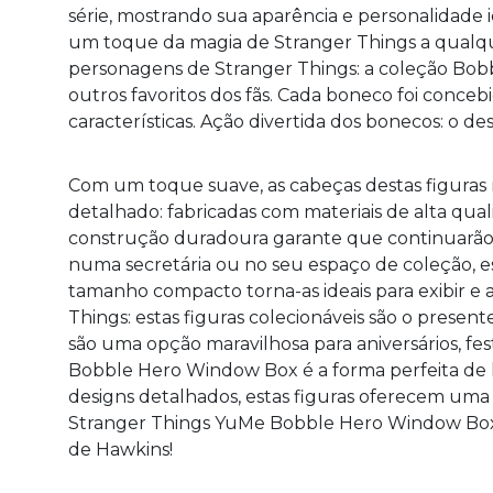
série, mostrando sua aparência e personalidade i
um toque da magia de Stranger Things a qualque
personagens de Stranger Things: a coleção Bobb
outros favoritos dos fãs. Cada boneco foi conce
características. Ação divertida dos bonecos: o 
Com um toque suave, as cabeças destas figuras
detalhado: fabricadas com materiais de alta quali
construção duradoura garante que continuarão a 
numa secretária ou no seu espaço de coleção, 
tamanho compacto torna-as ideais para exibir e 
Things: estas figuras colecionáveis são o presen
são uma opção maravilhosa para aniversários, fe
Bobble Hero Window Box é a forma perfeita de 
designs detalhados, estas figuras oferecem uma 
Stranger Things YuMe Bobble Hero Window Box 
de Hawkins!