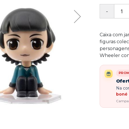
Caixa com ja
figuras cole
personagens 
Wheeler con
PRO
Ofer
Na com
boné 
Campanh