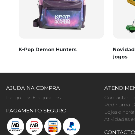
K-Pop Demon Hunters
Novidad
jogos
AJUDA NA COMPRA
ATENDIMEN
Perguntas Frequentes
Contacta-no
Pedir uma D
PAGAMENTO SEGURO
Lojas e horár
Atividades e
CONTACT