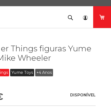
O 
er Things figuras Yume
Mike Wheeler
ings
Yume Toys
+4 Anos
€
DISPONÍVEL