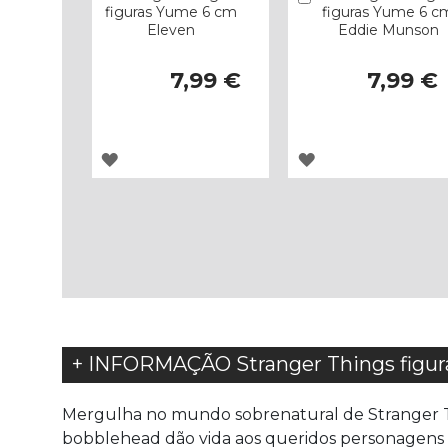
figuras Yume 6 cm
figuras Yume 6 c
Eleven
Eddie Munson
7,99 €
7,99 €
ADICIONAR
ADICIONAR
À
À
LISTA
LISTA
DE
DE
DESEJOS
DESEJOS
+ INFORMAÇÃO Stranger Things figu
Mergulha no mundo sobrenatural de Stranger T
bobblehead dão vida aos queridos personagens 