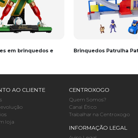
es em brinquedos e
Brinquedos Patrulha Pa
TO AO CLIENTE
CENTROXOGO
s
Quem Somos?
evolução
Canal Ético
ios
Trabalhar na Centroxogo
m loja
INFORMAÇÃO LEGAL
O
Aviso Legal