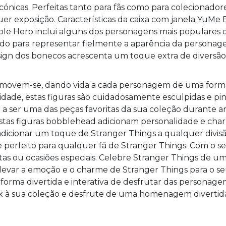
cónicas. Perfeitas tanto para fãs como para colecionador
r exposição. Características da caixa com janela YuMe
le Hero inclui alguns dos personagens mais populares d
bido para representar fielmente a aparência da personag
design dos bonecos acrescenta um toque extra de diversão
 movem-se, dando vida a cada personagem de uma forma d
dade, estas figuras são cuidadosamente esculpidas e pintad
ser uma das peças favoritas da sua coleção durante anos
estas figuras bobblehead adicionam personalidade e ch
adicionar um toque de Stranger Things a qualquer divis
te perfeito para qualquer fã de Stranger Things. Com o se
stas ou ocasiões especiais. Celebre Stranger Things de u
levar a emoção e o charme de Stranger Things para o 
forma divertida e interativa de desfrutar das personage
à sua coleção e desfrute de uma homenagem divertida 