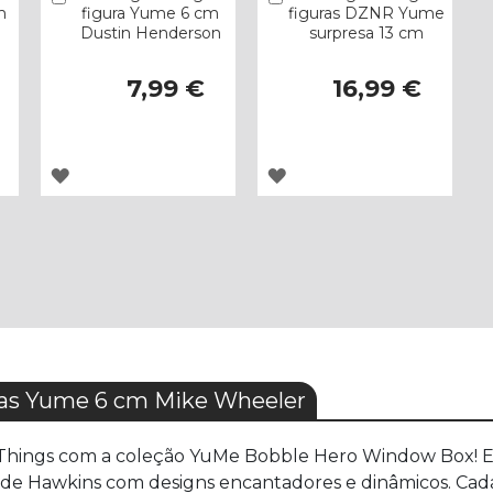
m
figura Yume 6 cm
figuras DZNR Yume
Dustin Henderson
surpresa 13 cm
7,99 €
16,99 €
ADICIONAR
ADICIONAR
À
À
LISTA
LISTA
DE
DE
DESEJOS
DESEJOS
ras Yume 6 cm Mike Wheeler
hings com a coleção YuMe Bobble Hero Window Box! Est
de Hawkins com designs encantadores e dinâmicos. Cada