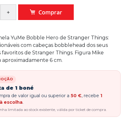
Comprar
nela YuMe Bobble Hero de Stranger Things:
cionáveis com cabeças bobblehead dos seus
favoritos de Stranger Things. Figura Mike
 aproximadamente 6 cm.
MOÇÃO
ta de 1 boné
pra de valor igual ou superior a
50 €
, recebe
1
à escolha
.
a limitada ao stock existente, válida por ticket de compra.