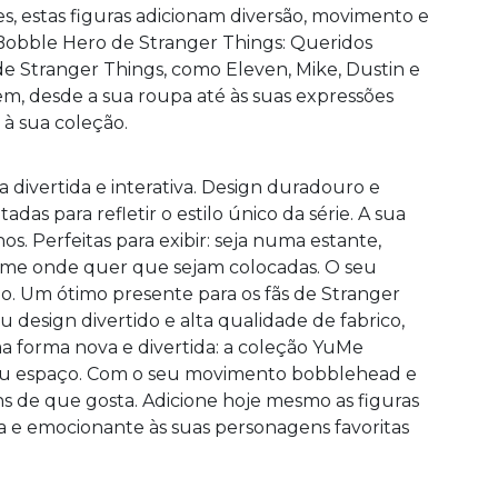
es, estas figuras adicionam diversão, movimento e
 Bobble Hero de Stranger Things: Queridos
e Stranger Things, como Eleven, Mike, Dustin e
em, desde a sua roupa até às suas expressões
 à sua coleção.
ivertida e interativa. Design duradouro e
as para refletir o estilo único da série. A sua
. Perfeitas para exibir: seja numa estante,
arme onde quer que sejam colocadas. O seu
ão. Um ótimo presente para os fãs de Stranger
u design divertido e alta qualidade de fabrico,
ma forma nova e divertida: a coleção YuMe
seu espaço. Com o seu movimento bobblehead e
ns de que gosta. Adicione hoje mesmo as figuras
e emocionante às suas personagens favoritas