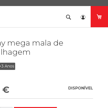
O 
 mega mala de
ilhagem
+3 Anos
 €
DISPONÍVEL