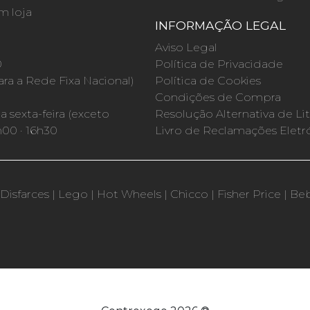
m loja
INFORMAÇÃO LEGAL
O
Aviso Legal
0
Política de Privacidade
a a Rede Fixa Nacional)
Política de Cookies
Condições de Compra
 sexta-feira (exceto
Resolução Alternativa de Lit
h00 · 16h30
Livro de Reclamações Eletr
Disfarces
|
Lego
|
Hot Wheels
|
Chicco
|
Fisher Price
|
Be