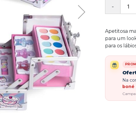
Apetitosa m
para um look
para os lábio
PRO
Ofer
Na com
boné 
Campanh