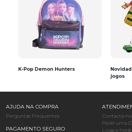
K-Pop Demon Hunters
Novidad
jogos
AJUDA NA COMPRA
ATENDIMEN
Perguntas Frequentes
Contacta-no
Pedir uma D
PAGAMENTO SEGURO
Lojas e horár