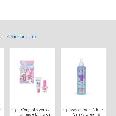
selecionar tudo
ou
ra
Conjunto verniz
Spray corporal 210 ml
Comprar
Comprar
unhas e brilho de
Galaxy Dreams