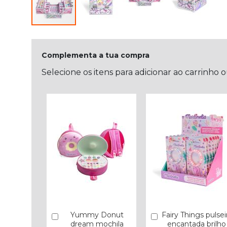
Complementa a tua compra
Selecione os itens para adicionar ao carrinho 
Yummy Donut
Fairy Things pulsei
Comprar
Comprar
dream mochila
encantada brilho