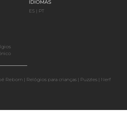
IDIOMAS
ES
|
PT
ígios
ónico
bé Reborn
|
Relógios para crianças
|
Puzzles
|
Nerf