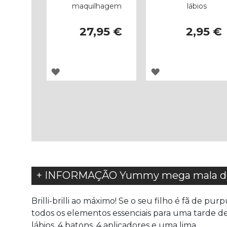
maquilhagem
lábios
27,95 €
2,95 €
ADICIONAR
ADICIONAR
À
À
LISTA
LISTA
DE
DE
DESEJOS
DESEJOS
+ INFORMAÇÃO Yummy mega mala d
Brilli-brilli ao máximo! Se o seu filho é fã de p
todos os elementos essenciais para uma tarde de 
lábios, 4 batons, 4 aplicadores e uma lima.