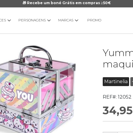
🎁 Recebe um boné Grátis em compras ≥50€
CES
PERSONAGENS
MARCAS
PROMO
Saltar
Yummy
para
o
maqu
início
da
Galeria
Martinelia
de
imagens
REF#:
12052
34,95