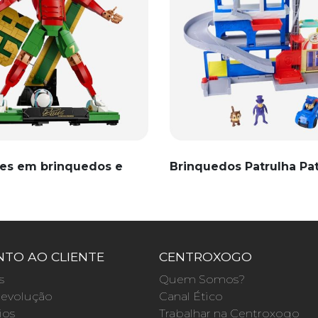
es em brinquedos e
Brinquedos Patrulha Pa
TO AO CLIENTE
CENTROXOGO
s
Quem Somos?
evolução
Canal Ético
ios
Trabalhar na Centroxogo