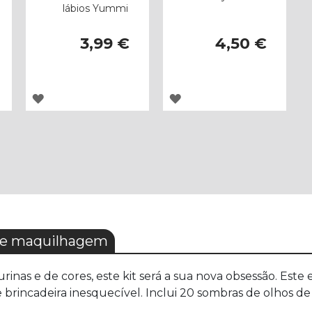
lábios Yummi
3,99 €
4,50 €
ADICIONAR
ADICIONAR
À
À
LISTA
LISTA
DE
DE
DESEJOS
DESEJOS
e maquilhagem
urpurinas e de cores, este kit será a sua nova obsessão. 
brincadeira inesquecível. Inclui 20 sombras de olhos de 