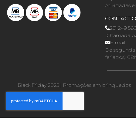
Atividades e
CONTACT
251 249 56
(Chamada par
E-mail
De segunda a
feriados) 08
Black Friday 2025
|
Promoções em brinquedos
|