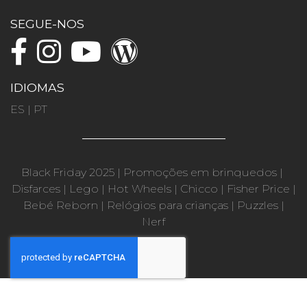
SEGUE-NOS
IDIOMAS
ES
|
PT
Black Friday 2025
|
Promoções em brinquedos
|
Disfarces
|
Lego
|
Hot Wheels
|
Chicco
|
Fisher Price
|
Bebé Reborn
|
Relógios para crianças
|
Puzzles
|
Nerf