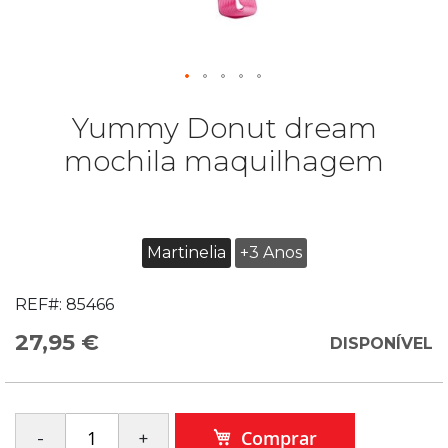
Yummy Donut dream
mochila maquilhagem
Martinelia
+3 Anos
REF#:
85466
27,95 €
DISPONÍVEL
Comprar