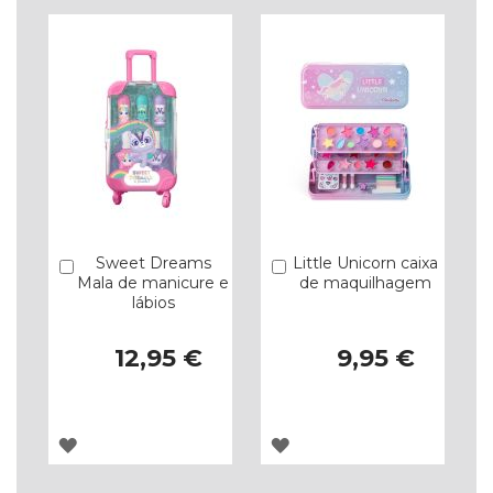
Sweet Dreams
Little Unicorn caixa
Comprar
Comprar
Mala de manicure e
de maquilhagem
lábios
12,95 €
9,95 €
ADICIONAR
ADICIONAR
À
À