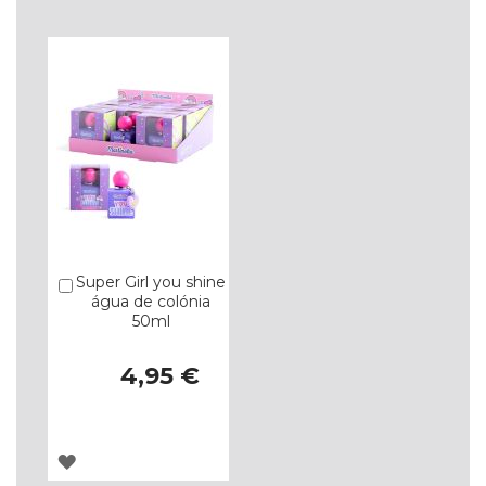
LISTA
LISTA
DE
DE
DESEJOS
DESEJOS
Super Girl you shine
Comprar
água de colónia
50ml
4,95 €
ADICIONAR