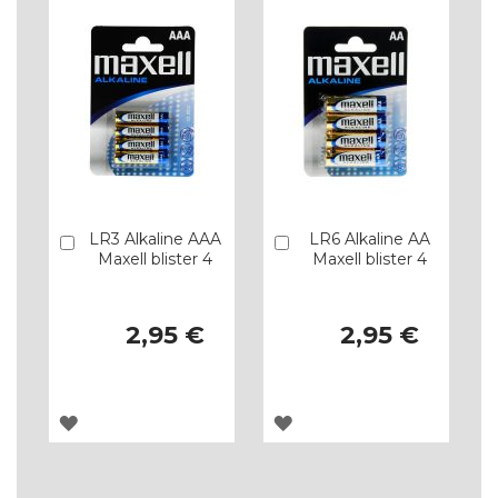
LR3 Alkaline AAA
LR6 Alkaline AA
Comprar
Comprar
Maxell blister 4
Maxell blister 4
2,95 €
2,95 €
ADICIONAR
ADICIONAR
À
À