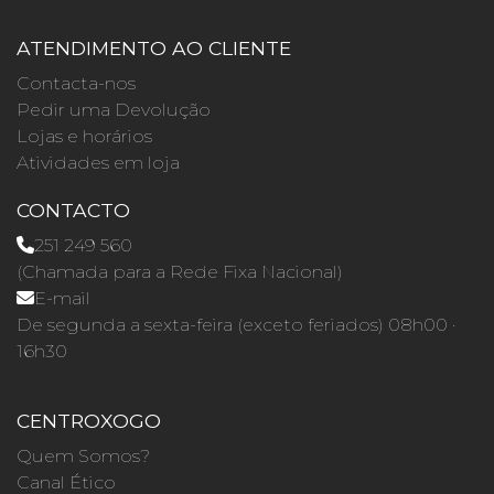
ATENDIMENTO AO CLIENTE
Contacta-nos
Pedir uma Devolução
Lojas e horários
Atividades em loja
CONTACTO
251 249 560
(Chamada para a Rede Fixa Nacional)
E-mail
De segunda a sexta-feira (exceto feriados) 08h00 ·
16h30
CENTROXOGO
Quem Somos?
Canal Ético