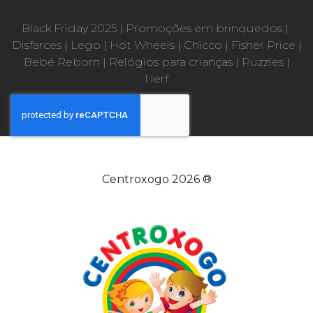
Black Friday 2025
|
Promoções em brinquedos
|
Disfarces
|
Lego
|
Hot Wheels
|
Chicco
|
Fisher Price
|
Bebé Reborn
|
Relógios para crianças
|
Puzzles
|
Nerf
Centroxogo 2026 ®