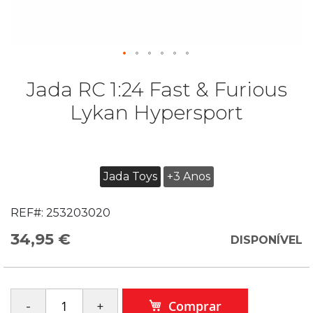
Jada RC 1:24 Fast & Furious
Lykan Hypersport
Jada Toys
+3 Anos
REF#:
253203020
34,95 €
DISPONÍVEL
Comprar