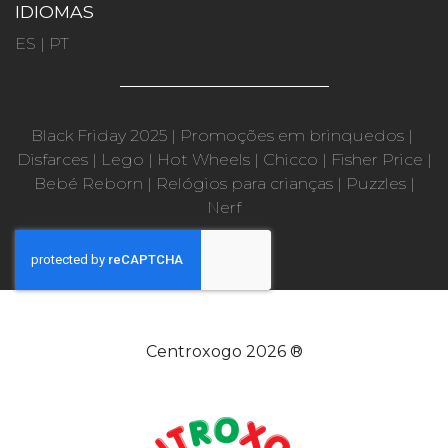
IDIOMAS
ES
|
PT
Black Friday 2025
|
Promoções em brinquedos
|
Disfarces
|
Lego
|
Hot Wheels
|
Chicco
|
Fisher Price
|
Bebé Reborn
|
Relógios para crianças
|
Puzzles
|
Nerf
Centroxogo 2026 ®