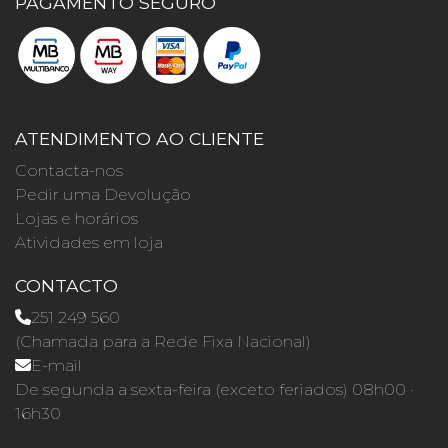
PAGAMENTO SEGURO
ATENDIMENTO AO CLIENTE
Contacta-nos
Pedir uma Devolução
Lojas e horários
Atividades em loja
CONTACTO
251 249 560
(Chamada para a Rede Fixa Nacional)
E-mail
De segunda a sexta-feira (exceto feriados) 08h00 ·
16h30