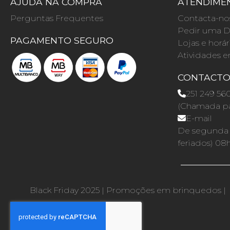
AJUDA NA COMPRA
ATENDIMEN
Perguntas Frequentes
Contacta-no
Pedir uma D
PAGAMENTO SEGURO
Lojas e horár
Atividades e
CONTACT
251 249 56
(Chamada par
E-mail
De segunda a
feriados) 08
Black Friday 2025
|
Promoções em brinquedos
|