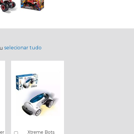
selecionar tudo
ou
er
Xtreme Bots
Comprar