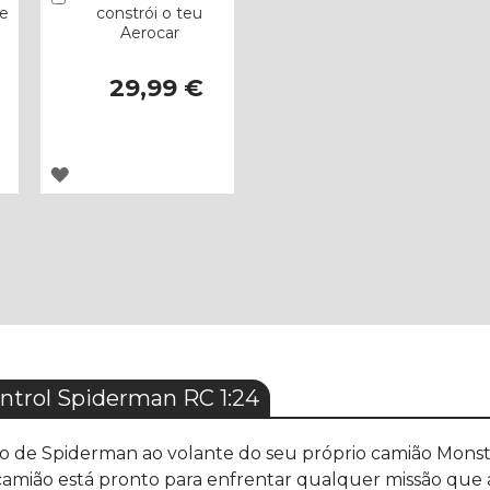
e
constrói o teu
Aerocar
29,99 €
ADICIONAR
À
LISTA
DE
DESEJOS
trol Spiderman RC 1:24
o de Spiderman ao volante do seu próprio camião Monste
 camião está pronto para enfrentar qualquer missão que