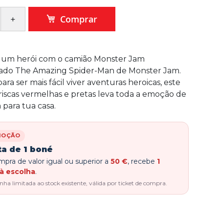
Comprar
 um herói com o camião Monster Jam
do The Amazing Spider-Man de Monster Jam.
ra ser mais fácil viver aventuras heroicas, este
iscas vermelhas e pretas leva toda a emoção de
para tua casa.
MOÇÃO
ta de 1 boné
pra de valor igual ou superior a
50 €
, recebe
1
à escolha
.
a limitada ao stock existente, válida por ticket de compra.