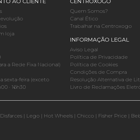
TO AO CLIENTE
CENTROXOGO
s
Quem Somos?
evolução
Canal Ético
ios
Trabalhar na Centroxogo
m loja
INFORMAÇÃO LEGAL
O
Aviso Legal
0
Política de Privacidade
a a Rede Fixa Nacional)
Política de Cookies
Condições de Compra
 sexta-feira (exceto
Resolução Alternativa de Lit
h00 · 16h30
Livro de Reclamações Eletr
Disfarces
|
Lego
|
Hot Wheels
|
Chicco
|
Fisher Price
|
Be