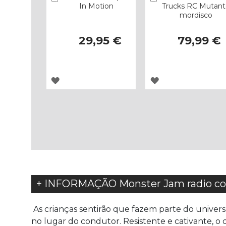
In Motion
Trucks RC Mutant
mordisco
29,95 €
79,99 €
ADICIONAR
ADICIONAR
À
À
LISTA
LISTA
DE
DE
DESEJOS
DESEJOS
+ INFORMAÇÃO Monster Jam radio con
As crianças sentirão que fazem parte do univers
no lugar do condutor. Resistente e cativante, o