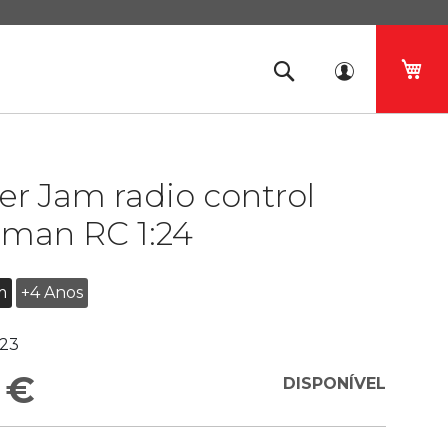
O 
r Jam radio control
rman RC 1:24
m
+4 Anos
23
 €
DISPONÍVEL