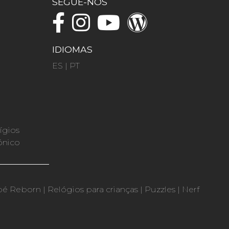
SEGUE-NOS
IDIOMAS
ES
|
PT
ígios
ónico
bé Reborn
|
Relógios para crianças
|
Puzzles
|
Nerf