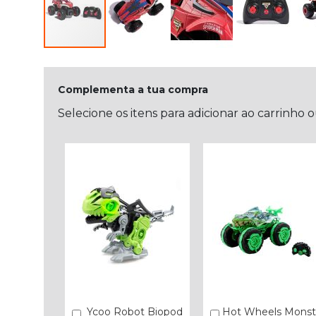
Complementa a tua compra
Selecione os itens para adicionar ao carrinho 
Ycoo Robot Biopod
Hot Wheels Monst
Comprar
Comprar