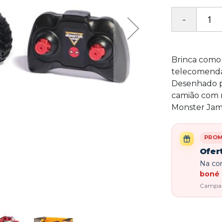
Brinca como
telecomenda
Desenhado pa
camião com r
Monster Jam 
PRO
Ofer
Na com
boné 
Campanh