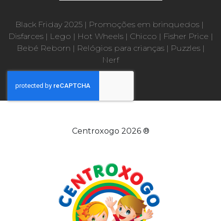
Black Friday 2025
|
Promoções em brinquedos
|
Disfarces
|
Lego
|
Hot Wheels
|
Chicco
|
Fisher Price
|
Bebé Reborn
|
Relógios para crianças
|
Puzzles
|
Nerf
Centroxogo 2026 ®