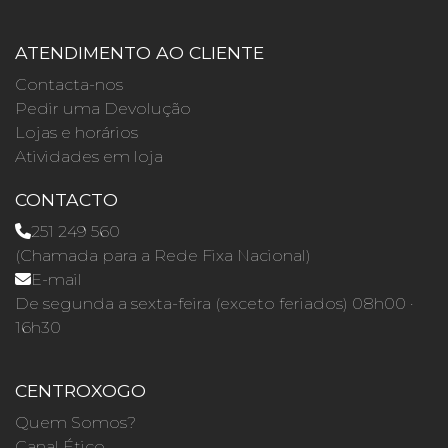
ATENDIMENTO AO CLIENTE
Contacta-nos
Pedir uma Devolução
Lojas e horários
Atividades em loja
CONTACTO
251 249 560
(Chamada para a Rede Fixa Nacional)
E-mail
De segunda a sexta-feira (exceto feriados) 08h00 ·
16h30
CENTROXOGO
Quem Somos?
Canal Ético