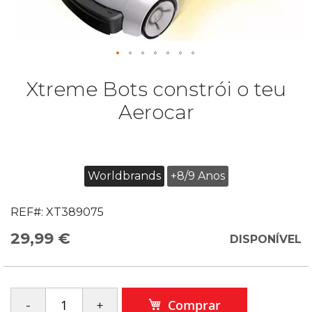
Xtreme Bots constrói o teu
Aerocar
Worldbrands
+8/9 Anos
REF#:
XT389075
29,99 €
DISPONÍVEL
Comprar