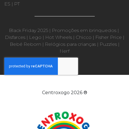
ES
|
PT
Black Friday 2025
|
Promoções em brinquedos
|
Disfarces
|
Lego
|
Hot Wheels
|
Chicco
|
Fisher Price
|
Bebé Reborn
|
Relógios para crianças
|
Puzzles
|
Nerf
Centroxogo 2026 ®