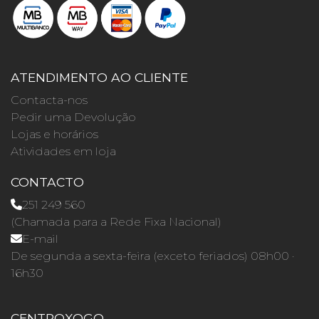
ATENDIMENTO AO CLIENTE
Contacta-nos
Pedir uma Devolução
Lojas e horários
Atividades em loja
CONTACTO
251 249 560
(Chamada para a Rede Fixa Nacional)
E-mail
De segunda a sexta-feira (exceto feriados) 08h00 ·
16h30
CENTROXOGO