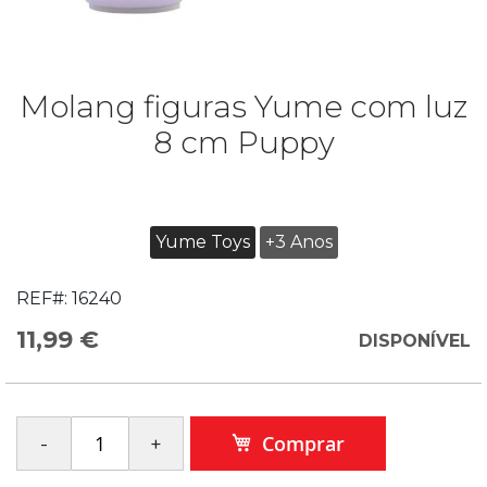
Molang figuras Yume com luz
8 cm Puppy
Yume Toys
+3 Anos
REF#:
16240
11,99 €
DISPONÍVEL
Comprar