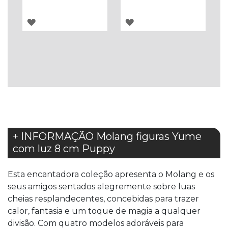
ADICIONAR
ADICIONAR
À
À
LISTA
LISTA
DE
DE
DESEJOS
DESEJOS
+ INFORMAÇÃO Molang figuras Yume
com luz 8 cm Puppy
Esta encantadora coleção apresenta o Molang e os
seus amigos sentados alegremente sobre luas
cheias resplandecentes, concebidas para trazer
calor, fantasia e um toque de magia a qualquer
divisão. Com quatro modelos adoráveis para