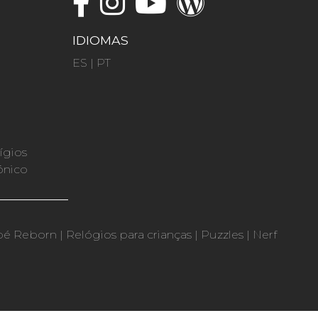
IDIOMAS
ES
|
PT
ígios
ónico
bé Reborn
|
Relógios para crianças
|
Puzzles
|
Nerf