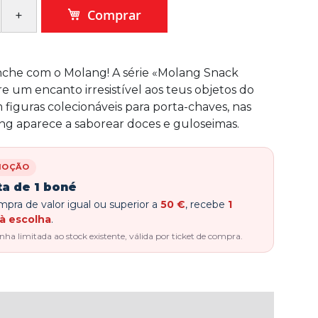
Comprar
nche com o Molang! A série «Molang Snack
e um encanto irresistível aos teus objetos do
m figuras colecionáveis para porta-chaves, nas
ng aparece a saborear doces e guloseimas.
MOÇÃO
ta de 1 boné
pra de valor igual ou superior a
50 €
, recebe
1
à escolha
.
a limitada ao stock existente, válida por ticket de compra.