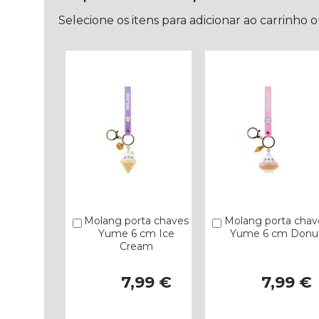
Selecione os itens para adicionar ao carrinho 
Molang porta chaves
Molang porta chav
Comprar
Comprar
Yume 6 cm Ice
Yume 6 cm Donu
Cream
7,99 €
7,99 €