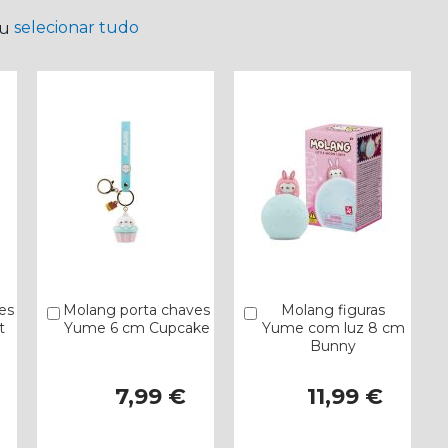
selecionar tudo
ou
es
Molang porta chaves
Molang figuras
Comprar
Comprar
t
Yume 6 cm Cupcake
Yume com luz 8 cm
Bunny
7,99 €
11,99 €