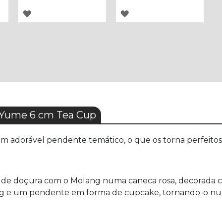
ADICIONAR
ADICIONAR
À
À
LISTA
LISTA
DE
DE
DESEJOS
DESEJOS
 Yume 6 cm Tea Cup
m adorável pendente temático, o que os torna perfeitos 
e de doçura com o Molang numa caneca rosa, decorada c
g e um pendente em forma de cupcake, tornando-o num