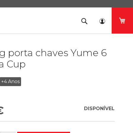
O 
g porta chaves Yume 6
a Cup
+4 Anos
€
DISPONÍVEL