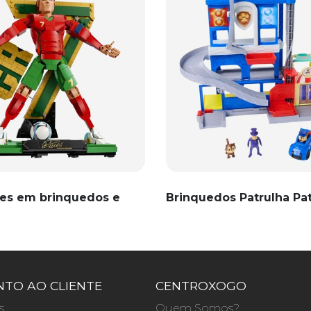
es em brinquedos e
Brinquedos Patrulha Pa
TO AO CLIENTE
CENTROXOGO
s
Quem Somos?