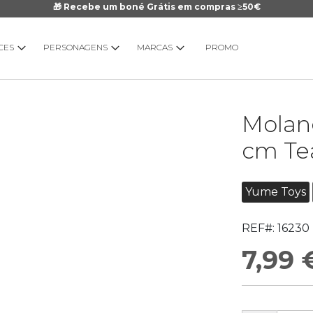
🎁 Recebe um boné Grátis em compras ≥50€
CES
PERSONAGENS
MARCAS
PROMO
Saltar
Molan
para
o
cm Te
início
da
Galeria
Yume Toys
de
imagens
REF#:
16230
7,99 