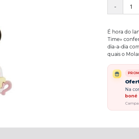
É hora do la
Time» confer
dia-a-dia co
quais o Mola
PRO
Ofer
Na com
boné 
Campanh