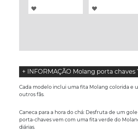
ADICIONAR
ADICIONAR
À
À
LISTA
LISTA
DE
DE
DESEJOS
DESEJOS
+ INFORMAÇÃO Molang porta chaves
Cada modelo inclui uma fita Molang colorida e u
outros fãs.
Caneca para a hora do chá: Desfruta de um gol
porta-chaves vem com uma fita verde do Molan
diárias.