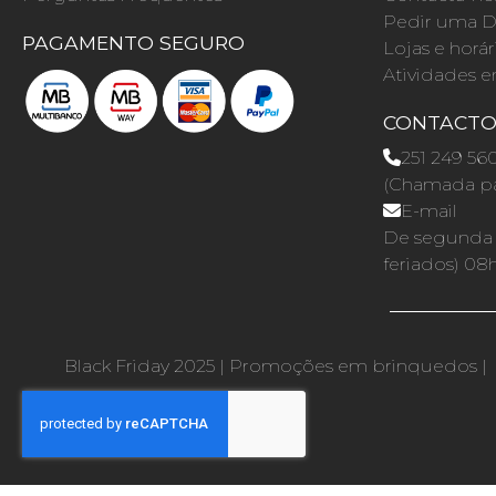
Pedir uma D
PAGAMENTO SEGURO
Lojas e horár
Atividades e
CONTACT
251 249 56
(Chamada par
E-mail
De segunda a
feriados) 08
Black Friday 2025
|
Promoções em brinquedos
|