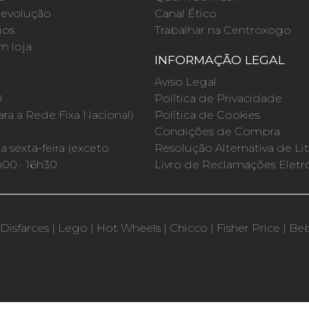
evolução
Canal Ético
ios
Trabalhar na Centroxogo
m loja
INFORMAÇÃO LEGAL
O
Aviso Legal
0
Política de Privacidade
a a Rede Fixa Nacional)
Política de Cookies
Condições de Compra
 sexta-feira (exceto
Resolução Alternativa de Lit
h00 · 16h30
Livro de Reclamações Eletr
Disfarces
|
Lego
|
Hot Wheels
|
Chicco
|
Fisher Price
|
Be