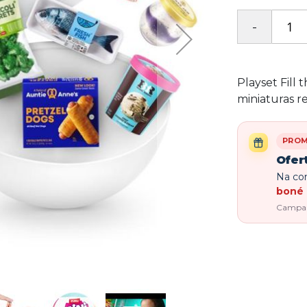
Playset Fill 
miniaturas re
PRO
Ofer
Na com
boné 
Campanh