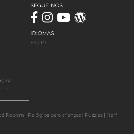
SEGUE-NOS
IDIOMAS
ES
|
PT
ígios
ónico
bé Reborn
|
Relógios para crianças
|
Puzzles
|
Nerf