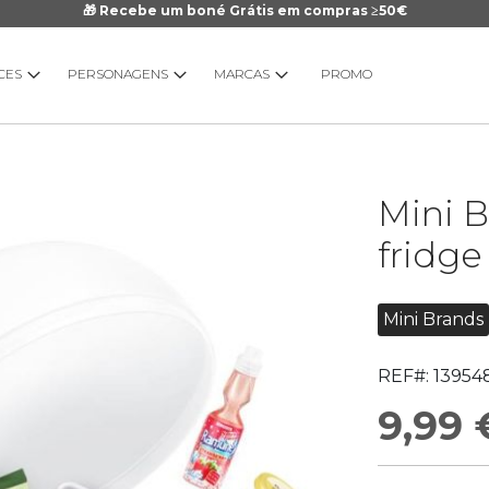
🎁 Recebe um boné Grátis em compras ≥50€
CES
PERSONAGENS
MARCAS
PROMO
Saltar
Mini B
para
o
fridge
início
da
Galeria
Mini Brands
de
imagens
REF#:
13954
9,99 