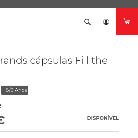
O 
rands cápsulas Fill the
+8/9 Anos
8
€
DISPONÍVEL