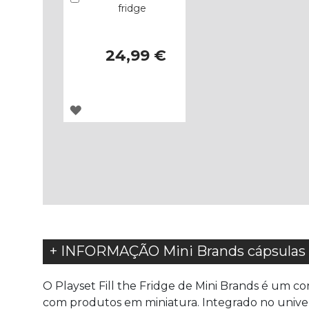
fridge
24,99 €
ADICIONAR
À
LISTA
DE
DESEJOS
+ INFORMAÇÃO Mini Brands cápsulas Fi
O Playset Fill the Fridge de Mini Brands é um co
com produtos em miniatura. Integrado no univer