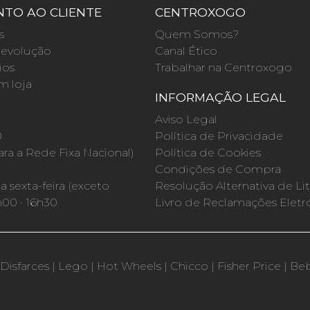
TO AO CLIENTE
CENTROXOGO
s
Quem Somos?
evolução
Canal Ético
ios
Trabalhar na Centroxogo
m loja
INFORMAÇÃO LEGAL
O
Aviso Legal
0
Política de Privacidade
a a Rede Fixa Nacional)
Política de Cookies
Condições de Compra
 sexta-feira (exceto
Resolução Alternativa de Lit
h00 · 16h30
Livro de Reclamações Eletr
Disfarces
|
Lego
|
Hot Wheels
|
Chicco
|
Fisher Price
|
Be