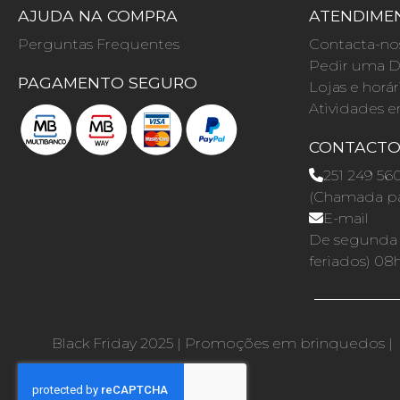
AJUDA NA COMPRA
ATENDIMEN
Perguntas Frequentes
Contacta-no
Pedir uma D
PAGAMENTO SEGURO
Lojas e horár
Atividades e
CONTACT
251 249 56
(Chamada par
E-mail
De segunda a
feriados) 08
Black Friday 2025
|
Promoções em brinquedos
|