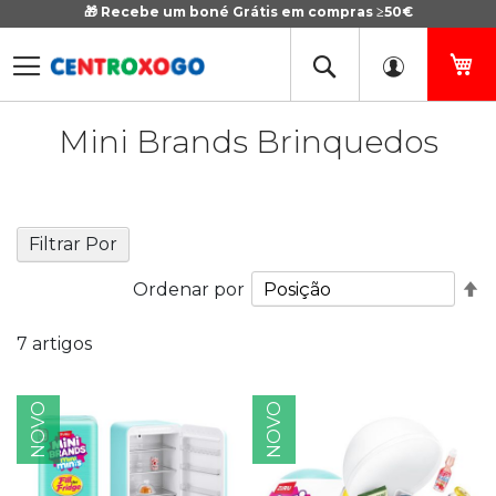
🎁 Recebe um boné Grátis em compras ≥50€
Ir
para
o
O 
Conteúdo
Mini Brands Brinquedos
Filtrar Por
De
Ordenar por
O
D
7
artigos
NOVO
NOVO