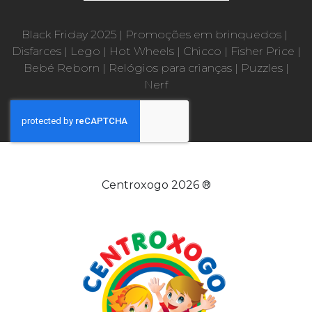
Black Friday 2025
|
Promoções em brinquedos
|
Disfarces
|
Lego
|
Hot Wheels
|
Chicco
|
Fisher Price
|
Bebé Reborn
|
Relógios para crianças
|
Puzzles
|
Nerf
Centroxogo 2026 ®