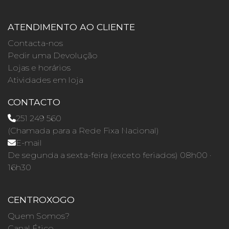
ATENDIMENTO AO CLIENTE
Contacta-nos
Pedir uma Devolução
Lojas e horários
Atividades em loja
CONTACTO
251 249 560
(Chamada para a Rede Fixa Nacional)
E-mail
De segunda a sexta-feira (exceto feriados) 08h00 ·
16h30
CENTROXOGO
Quem Somos?
Canal Ético