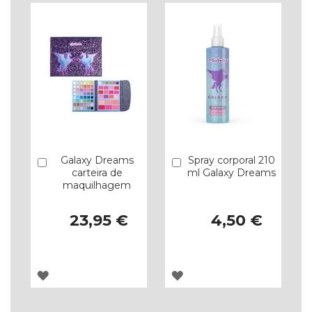
DE
DE
DESEJOS
DESEJOS
Galaxy Dreams
Spray corporal 210
Comprar
Comprar
carteira de
ml Galaxy Dreams
maquilhagem
23,95 €
4,50 €
ADICIONAR
ADICIONAR
À
À