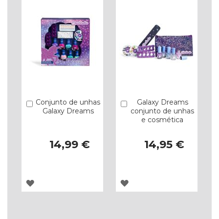
Conjunto de unhas
Galaxy Dreams
Comprar
Comprar
Galaxy Dreams
conjunto de unhas
e cosmética
14,99 €
14,95 €
ADICIONAR
ADICIONAR
À
À
LISTA
LISTA