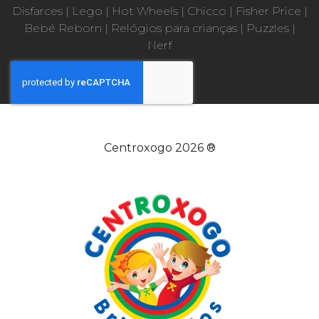
Disfarces
|
Lego
|
Hot Wheels
|
Chicco
|
Fisher Price
|
Bebé Reborn
|
Relógios para crianças
|
Puzzles
|
Nerf
Centroxogo 2026 ®