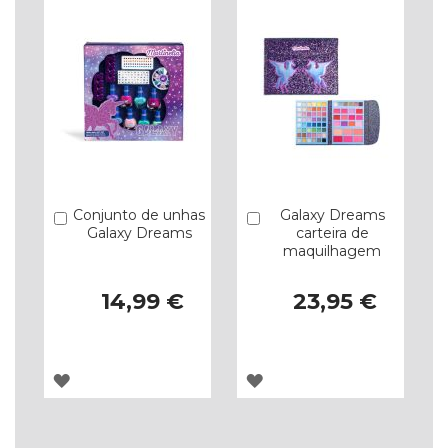
Conjunto de unhas
Galaxy Dreams
Comprar
Comprar
Galaxy Dreams
carteira de
maquilhagem
14,99 €
23,95 €
ADICIONAR
ADICIONAR
À
À