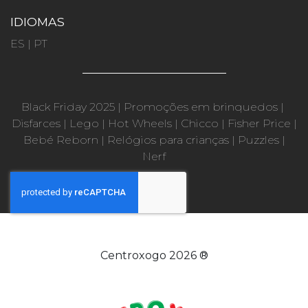
IDIOMAS
ES
|
PT
Black Friday 2025
|
Promoções em brinquedos
|
Disfarces
|
Lego
|
Hot Wheels
|
Chicco
|
Fisher Price
|
Bebé Reborn
|
Relógios para crianças
|
Puzzles
|
Nerf
Centroxogo 2026 ®