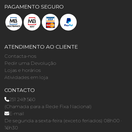
PAGAMENTO SEGURO
ATENDIMENTO AO CLIENTE
Contacta-nos
Pedir uma Devolução
Lojas e horários
Atividades em loja
CONTACTO
251 249 560
(Chamada para a Rede Fixa Nacional)
E-mail
De segunda a sexta-feira (exceto feriados) 08h00 ·
16h30