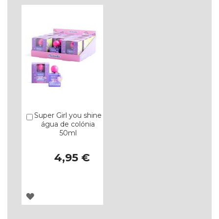
LISTA
LISTA
DE
DE
DESEJOS
DESEJOS
Super Girl you shine
Comprar
água de colónia
50ml
4,95 €
ADICIONAR
À