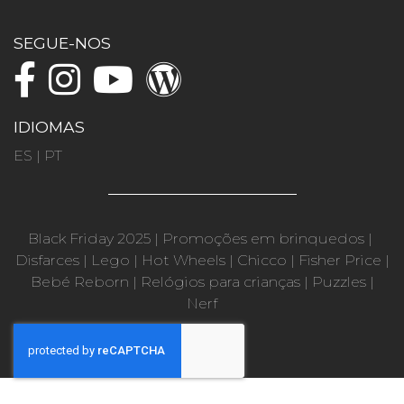
SEGUE-NOS
IDIOMAS
ES
|
PT
Black Friday 2025
|
Promoções em brinquedos
|
Disfarces
|
Lego
|
Hot Wheels
|
Chicco
|
Fisher Price
|
Bebé Reborn
|
Relógios para crianças
|
Puzzles
|
Nerf