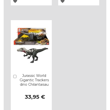
ADICIONAR
ADICIONAR
À
À
LISTA
LISTA
DE
DE
DESEJOS
DESEJOS
Jurassic World
Comprar
Gigantic Trackers
dino Chilantaisau
33,95 €