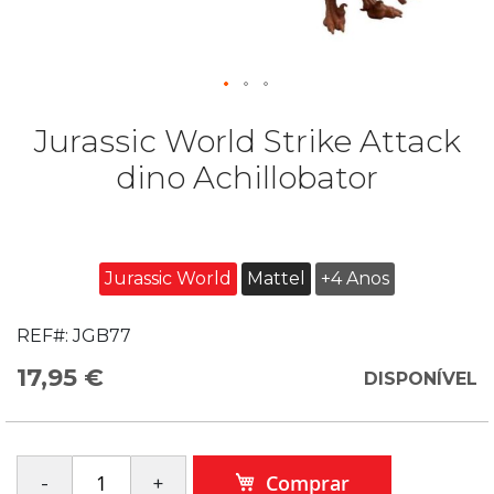
Jurassic World Strike Attack
dino Achillobator
Jurassic World
Mattel
+4 Anos
REF#:
JGB77
17,95 €
DISPONÍVEL
Comprar