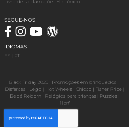
Livro de Reclamações Eletrónico
SEGUE-NOS
IDIOMAS
ES
|
PT
Black Friday 2025
|
Promoções em brinquedos
|
Disfarces
|
Lego
|
Hot Wheels
|
Chicco
|
Fisher Price
|
Bebé Reborn
|
Relógios para crianças
|
Puzzles
|
Nerf