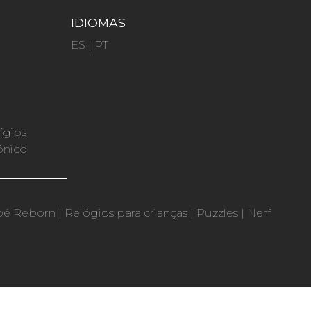
IDIOMAS
ES
|
PT
ígios
ónico
bé Reborn
|
Relógios para crianças
|
Puzzles
|
Nerf