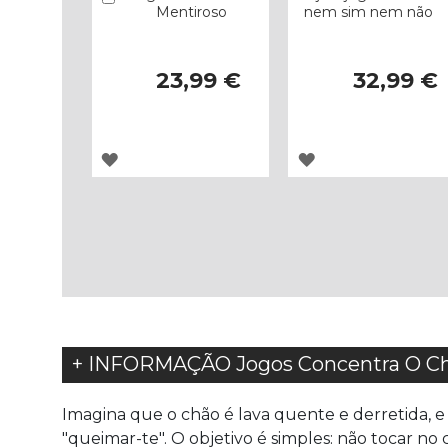
Mentiroso
nem sim nem não
23,99 €
32,99 €
ADICIONAR
ADICIONAR
À
À
LISTA
LISTA
DE
DE
DESEJOS
DESEJOS
+ INFORMAÇÃO Jogos Concentra O Ch
Imagina que o chão é lava quente e derretida, e
"queimar-te". O objetivo é simples: não tocar no 