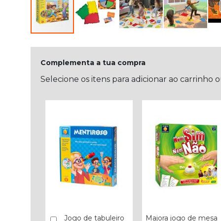
Complementa a tua compra
Selecione os itens para adicionar ao carrinho 
Jogo de tabuleiro
Majora jogo de mesa
Comprar