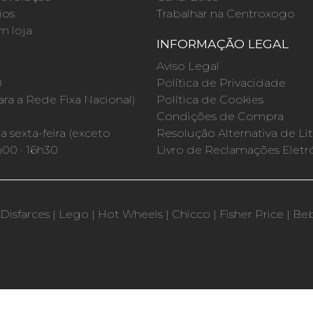
ios
Trabalhar na Centroxogo
m loja
INFORMAÇÃO LEGAL
O
Aviso Legal
0
Política de Privacidade
a a Rede Fixa Nacional)
Política de Cookies
Condições de Compra
 sexta-feira (exceto
Resolução Alternativa de Lit
h00 · 16h30
Livro de Reclamações Eletr
Disfarces
|
Lego
|
Hot Wheels
|
Chicco
|
Fisher Price
|
Be