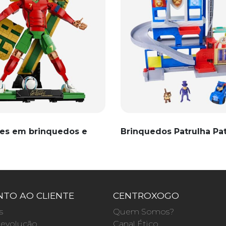
es em brinquedos e
Brinquedos Patrulha Pa
TO AO CLIENTE
CENTROXOGO
s
Quem Somos?
evolução
Canal Ético