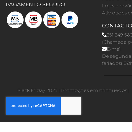
PAGAMENTO SEGURO
Lojas e horár
Atividades e
CONTACT
251 249 56
(Chamada par
E-mail
De segunda a
feriados) 08
Black Friday 2025
|
Promoções em brinquedos
|