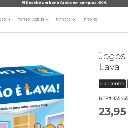
🎁 Recebe um boné Grátis em compras ≥50€
CES
PERSONAGENS
MARCAS
PROMO
Saltar
Jogos
para
o
Lava
início
da
Galeria
Concentra
de
imagens
REF#:
13546
23,95