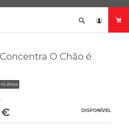
O 
 Concentra O Chão é
+5 Anos
5
 €
DISPONÍVEL