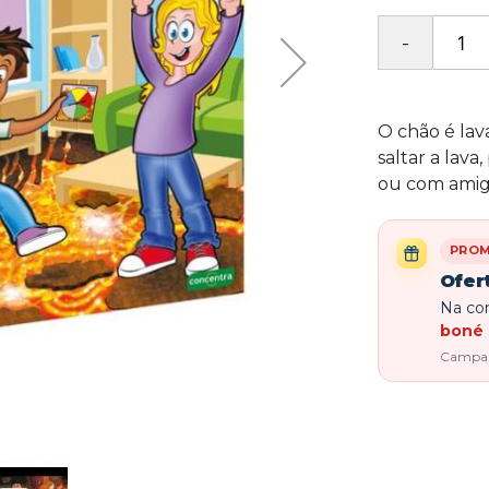
O chão é lav
saltar a lav
ou com amig
PRO
Ofer
Na com
boné 
Campanh