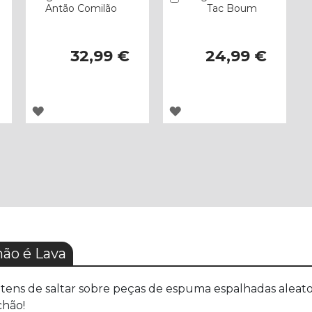
Antão Comilão
Tac Boum
32,99 €
24,99 €
ADICIONAR
ADICIONAR
À
À
LISTA
LISTA
DE
DE
DESEJOS
DESEJOS
ão é Lava
 tens de saltar sobre peças de espuma espalhadas aleator
chão!