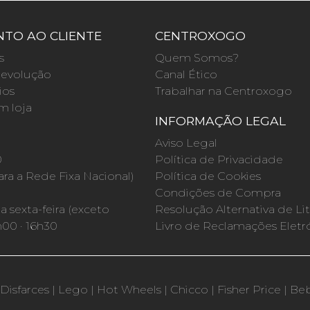
TO AO CLIENTE
CENTROXOGO
s
Quem Somos?
evolução
Canal Ético
ios
Trabalhar na Centroxogo
m loja
INFORMAÇÃO LEGAL
O
Aviso Legal
0
Política de Privacidade
a a Rede Fixa Nacional)
Política de Cookies
Condições de Compra
 sexta-feira (exceto
Resolução Alternativa de Lit
h00 · 16h30
Livro de Reclamações Eletr
Disfarces
|
Lego
|
Hot Wheels
|
Chicco
|
Fisher Price
|
Be