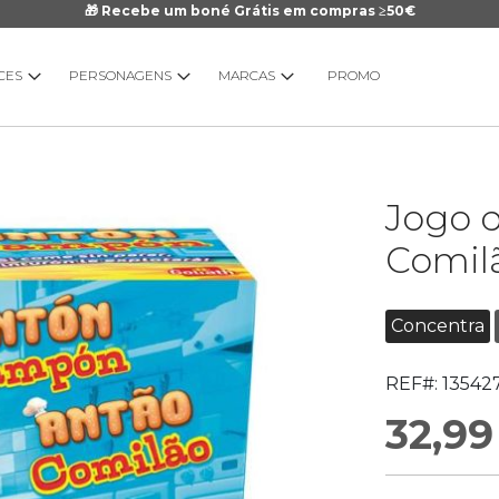
🎁 Recebe um boné Grátis em compras ≥50€
CES
PERSONAGENS
MARCAS
PROMO
Saltar
Jogo 
para
o
Comil
início
da
Galeria
Concentra
de
imagens
REF#:
13542
32,99