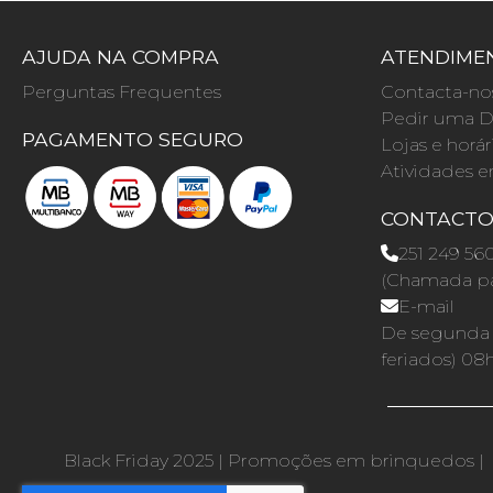
AJUDA NA COMPRA
ATENDIMEN
Perguntas Frequentes
Contacta-no
Pedir uma D
PAGAMENTO SEGURO
Lojas e horár
Atividades e
CONTACT
251 249 56
(Chamada par
E-mail
De segunda a
feriados) 08
Black Friday 2025
|
Promoções em brinquedos
|