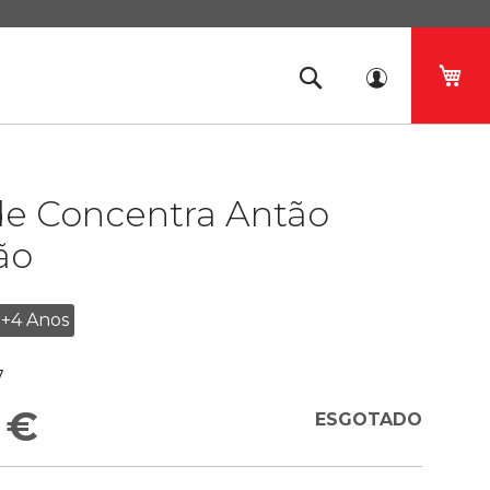
O 
de Concentra Antão
ão
+4 Anos
7
 €
ESGOTADO