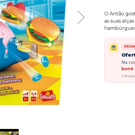
O Antão gos
as suas alça
hambúrgueres
PRO
Ofer
Na com
boné 
Campanh