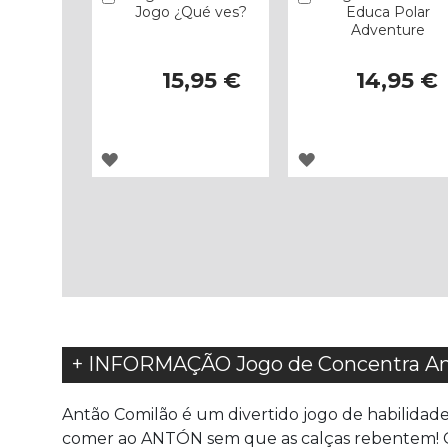
Jogo ¿Qué ves?
Educa Polar
Adventure
15,95 €
14,95 €
ADICIONAR
ADICIONAR
À
À
LISTA
LISTA
DE
DE
DESEJOS
DESEJOS
+ INFORMAÇÃO Jogo de Concentra An
Antão Comilão é um divertido jogo de habilidade
comer ao ANTÓN sem que as calças rebentem! 