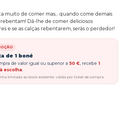
ta muito de comer mas... quando come demais
s rebentam! Dá-lhe de comer deliciosos
 e se as calças rebentarem, serás o perdedor!
MOÇÃO
ta de 1 boné
pra de valor igual ou superior a
50 €
, recebe
1
à escolha
.
a limitada ao stock existente, válida por ticket de compra.