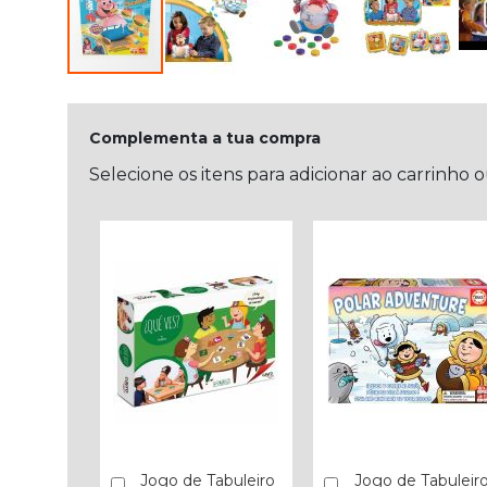
Complementa a tua compra
Selecione os itens para adicionar ao carrinho 
Jogo de Tabuleiro
Jogo de Tabuleir
Comprar
Comprar