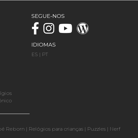
SEGUE-NOS
IDIOMAS
ES
|
PT
ígios
ónico
bé Reborn
|
Relógios para crianças
|
Puzzles
|
Nerf