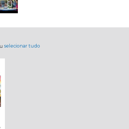
selecionar tudo
ou
o