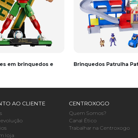
es em brinquedos e
Brinquedos Patrulha Pa
TO AO CLIENTE
CENTROXOGO
s
Quem Somos?
evolução
Canal Ético
ios
Trabalhar na Centroxogo
m loja