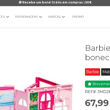
🎁 Recebe um boné Grátis em compras ≥50€
CES
PERSONAGENS
MARCAS
PROMO
Saltar
Barbie
para
o
bonec
início
da
Galeria
Barbie
Mat
de
imagens
Breveme
REF#:
JMD2
67,99