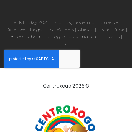
Black Friday 2025
|
Promoções em brinquedos
|
Disfarces
|
Lego
|
Hot Wheels
|
Chicco
|
Fisher Price
|
Bebé Reborn
|
Relógios para crianças
|
Puzzles
|
Nerf
Centroxogo 2026 ®