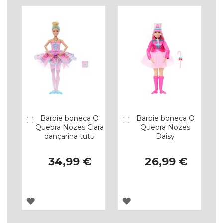
LISTA
LISTA
DE
DE
DESEJOS
DESEJOS
Barbie boneca O
Barbie boneca O
Comprar
Comprar
Quebra Nozes Clara
Quebra Nozes
dançarina tutu
Daisy
34,99 €
26,99 €
ADICIONAR
ADICIONAR
À
À