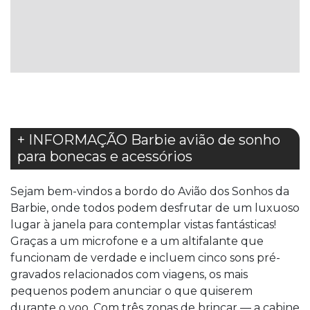
À
À
LISTA
LISTA
DE
DE
DESEJOS
DESEJOS
+ INFORMAÇÃO Barbie avião de sonho
para bonecas e acessórios
Sejam bem-vindos a bordo do Avião dos Sonhos da
Barbie, onde todos podem desfrutar de um luxuoso
lugar à janela para contemplar vistas fantásticas!
Graças a um microfone e a um altifalante que
funcionam de verdade e incluem cinco sons pré-
gravados relacionados com viagens, os mais
pequenos podem anunciar o que quiserem
durante o voo. Com três zonas de brincar — a cabine