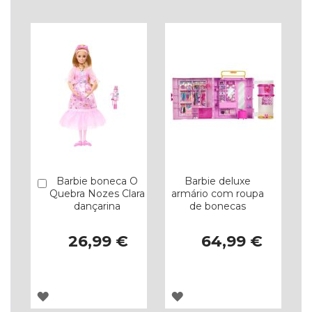
LISTA
LISTA
DE
DE
DESEJOS
DESEJOS
Barbie boneca O
Barbie deluxe
Comprar
Quebra Nozes Clara
armário com roupa
dançarina
de bonecas
26,99 €
64,99 €
ADICIONAR
ADICIONAR