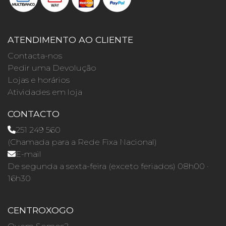
ATENDIMENTO AO CLIENTE
Contacta-nos
Pedir uma Devolução
Lojas e horários
Atividades em loja
CONTACTO
251 249 560
(Chamada para a Rede Fixa Nacional)
E-mail
De segunda a sexta-feira (exceto feriados) 08h00 ·
16h30
CENTROXOGO