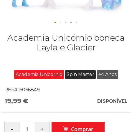
Academia Unicórnio boneca
Layla e Glacier
Academia Unicornio
Spin Master
+4 Anos
REF#:
6066849
19,99 €
DISPONÍVEL
Comprar