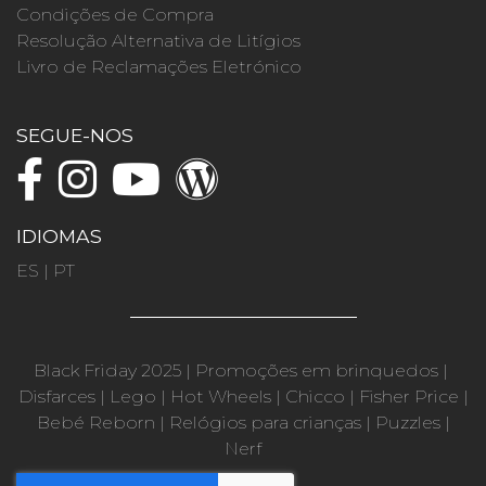
Condições de Compra
Resolução Alternativa de Litígios
Livro de Reclamações Eletrónico
SEGUE-NOS
IDIOMAS
ES
|
PT
Black Friday 2025
|
Promoções em brinquedos
|
Disfarces
|
Lego
|
Hot Wheels
|
Chicco
|
Fisher Price
|
Bebé Reborn
|
Relógios para crianças
|
Puzzles
|
Nerf