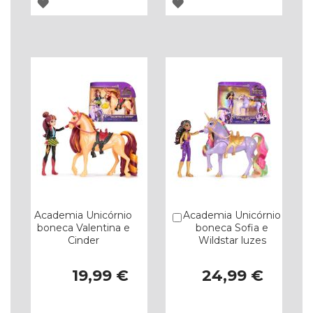
ADICIONAR
ADICIONAR
À
À
LISTA
LISTA
DE
DE
DESEJOS
DESEJOS
Academia Unicórnio
Academia Unicórnio
Comprar
boneca Valentina e
boneca Sofia e
Cinder
Wildstar luzes
19,99 €
24,99 €