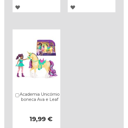
ADICIONAR
ADICIONAR
À
À
LISTA
LISTA
DE
DE
DESEJOS
DESEJOS
Academia Unicórnio
Comprar
boneca Ava e Leaf
19,99 €