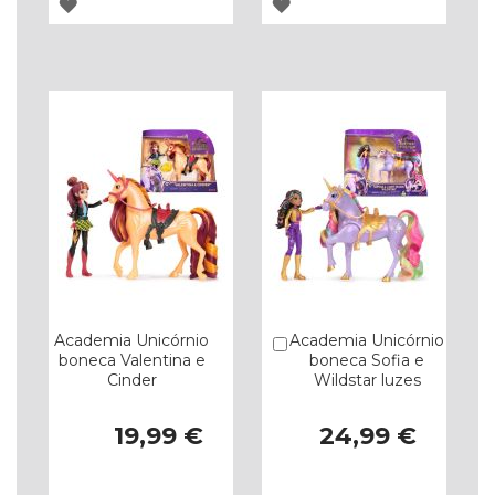
ADICIONAR
ADICIONAR
À
À
LISTA
LISTA
DE
DE
DESEJOS
DESEJOS
Academia Unicórnio
Academia Unicórnio
Comprar
boneca Valentina e
boneca Sofia e
Cinder
Wildstar luzes
19,99 €
24,99 €