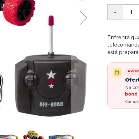
Enfrenta qu
telecomandad
está prepara
PRO
Ofer
Na com
boné 
Campanh