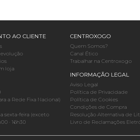
TO AO CLIENTE
CENTROXOGO
s
Quem Somos?
evolução
Canal Ético
ios
Trabalhar na Centroxogo
m loja
INFORMAÇÃO LEGAL
O
Aviso Legal
0
Política de Privacidade
a a Rede Fixa Nacional)
Política de Cookies
Condições de Compra
 sexta-feira (exceto
Resolução Alternativa de Lit
h00 · 16h30
Livro de Reclamações Eletr