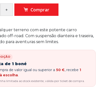
Comprar
alquer terreno com este potente carro
o off-road. Com suspensão dianteira e traseira,
do para aventuras sem limites.
MOÇÃO
ta de 1 boné
pra de valor igual ou superior a
50 €
, recebe
1
à escolha
.
a limitada ao stock existente, válida por ticket de compra.