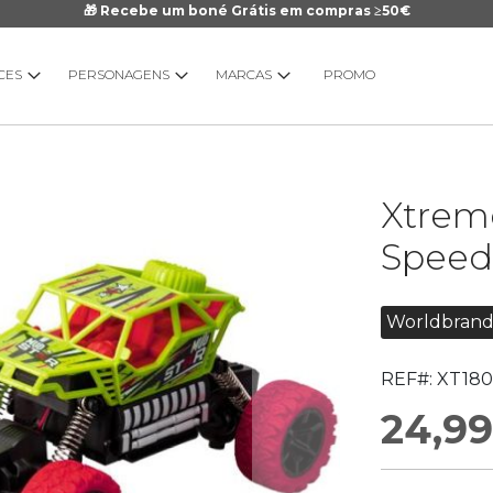
🎁 Recebe um boné Grátis em compras ≥50€
CES
PERSONAGENS
MARCAS
PROMO
Saltar
Xtrem
para
o
Speed
início
da
Galeria
Worldbrand
de
imagens
REF#:
XT180
24,99