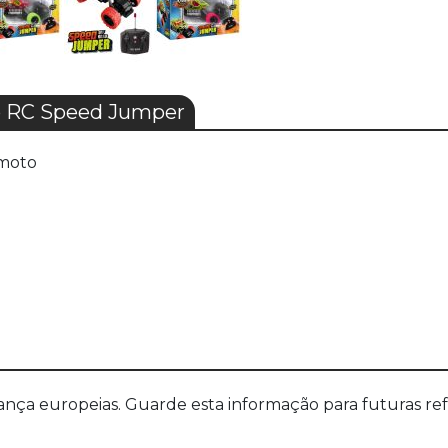
o RC Speed Jumper
emoto
a europeias. Guarde esta informação para futuras refer