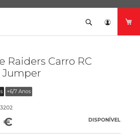
O 
e Raiders Carro RC
 Jumper
s
+6/7 Anos
3202
 €
DISPONÍVEL