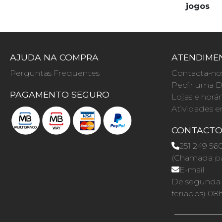
jogos
AJUDA NA COMPRA
ATENDIMEN
Perguntas Frequentes
Contacta-no
Pedir uma D
PAGAMENTO SEGURO
Lojas e horár
Atividades e
CONTACT
251 249 56
(Chamada par
E-mail
De segunda a
feriados) 08