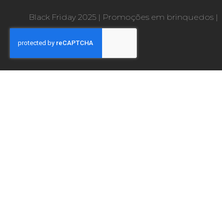
Black Friday 2025
|
Promoções em brinquedos
|