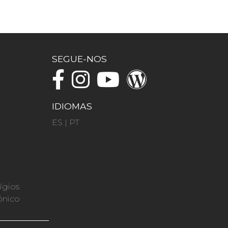
SEGUE-NOS
IDIOMAS
ES
|
PT
ígios
ónico