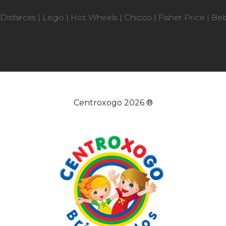
Disfarces
|
Lego
|
Hot Wheels
|
Chicco
|
Fisher Price
|
Be
Centroxogo 2026 ®