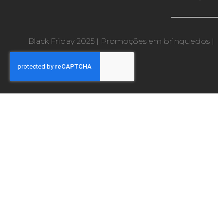
Black Friday 2025
|
Promoções em brinquedos
|