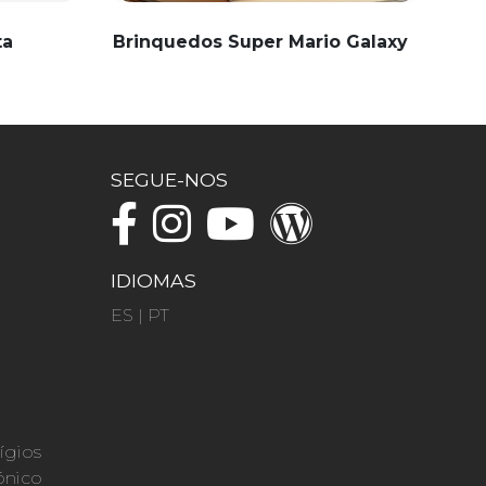
ta
Brinquedos Super Mario Galaxy
SEGUE-NOS
IDIOMAS
ES
|
PT
ígios
ónico