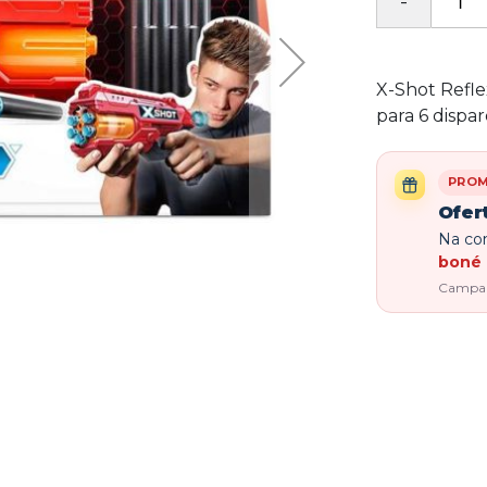
X-Shot Refle
para 6 dispa
PRO
Ofer
Na com
boné 
Campanh