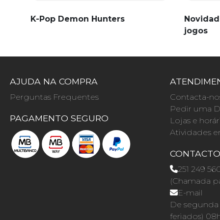
K-Pop Demon Hunters
Novidad
jogos
AJUDA NA COMPRA
ATENDIMEN
Perguntas Frequentes
Contacta-no
Pedir uma D
PAGAMENTO SEGURO
Lojas e horár
Atividades e
CONTACT
251 249 56
(Chamada par
E-mail
De segunda a
feriados) 08