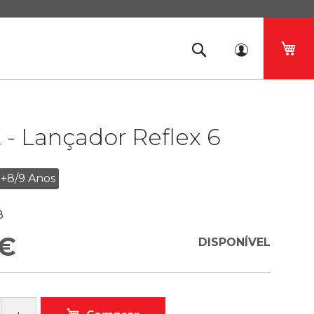
O 
 - Lançador Reflex 6
+8/9 Anos
8
 €
DISPONÍVEL