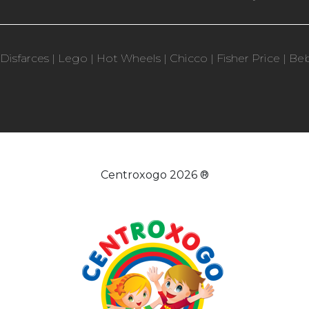
Disfarces
|
Lego
|
Hot Wheels
|
Chicco
|
Fisher Price
|
Be
Centroxogo 2026 ®