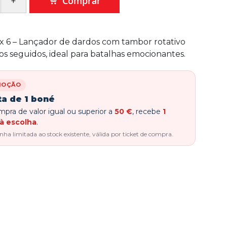
Comprar
x 6 – Lançador de dardos com tambor rotativo
ros seguidos, ideal para batalhas emocionantes.
MOÇÃO
ta de 1 boné
pra de valor igual ou superior a
50 €
, recebe
1
à escolha
.
a limitada ao stock existente, válida por ticket de compra.