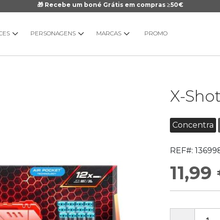
🎁 Recebe um boné Grátis em compras ≥50€
CES
PERSONAGENS
MARCAS
PROMO
Saltar
X-Shot
para
o
início
Concentra
da
Galeria
REF#:
13699
de
imagens
11,99