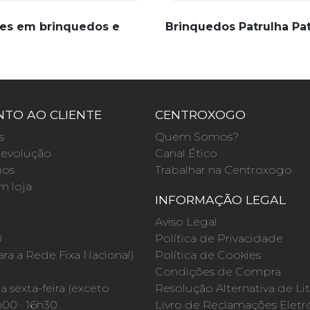
es em brinquedos e
Brinquedos Patrulha Pa
TO AO CLIENTE
CENTROXOGO
s
Quem Somos?
evolução
Canal Ético
ios
Trabalhar na Centroxogo
m loja
INFORMAÇÃO LEGAL
O
Aviso Legal
0
Política de Privacidade
a a Rede Fixa Nacional)
Política de Cookies
Condições de Compra
 sexta-feira (exceto
Resolução Alternativa de Lit
h00 · 16h30
Livro de Reclamações Eletr