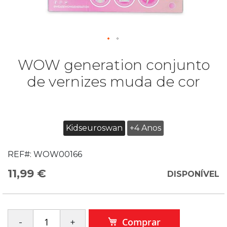
WOW generation conjunto
de vernizes muda de cor
Kidseuroswan
+4 Anos
REF#:
WOW00166
11,99 €
DISPONÍVEL
Comprar