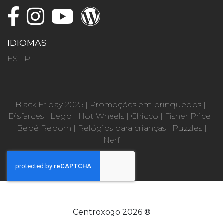
IDIOMAS
ES
|
PT
Black Friday 2025
|
Promoções em brinquedos
|
Disfarces
|
Lego
|
Hot Wheels
|
Chicco
|
Fisher Price
|
Bebé Reborn
|
Relógios para crianças
|
Puzzles
|
Nerf
Centroxogo 2026 ®