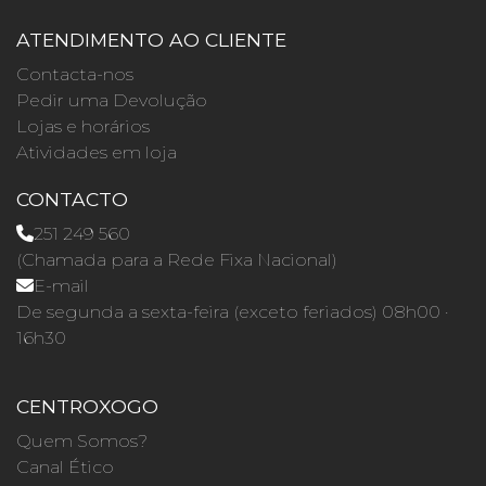
ATENDIMENTO AO CLIENTE
Contacta-nos
Pedir uma Devolução
Lojas e horários
Atividades em loja
CONTACTO
251 249 560
(Chamada para a Rede Fixa Nacional)
E-mail
De segunda a sexta-feira (exceto feriados) 08h00 ·
16h30
CENTROXOGO
Quem Somos?
Canal Ético