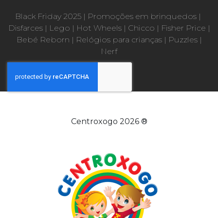
Black Friday 2025
|
Promoções em brinquedos
|
Disfarces
|
Lego
|
Hot Wheels
|
Chicco
|
Fisher Price
|
Bebé Reborn
|
Relógios para crianças
|
Puzzles
|
Nerf
Centroxogo 2026 ®