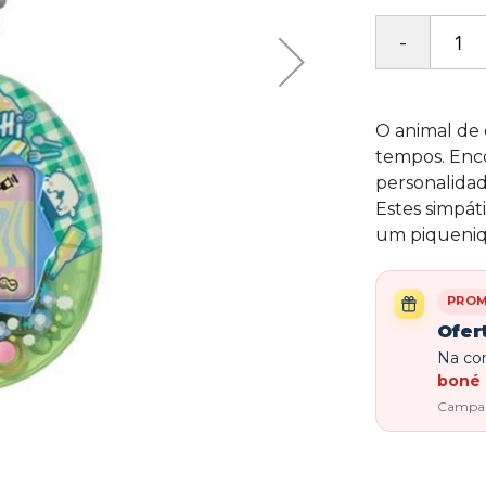
O animal de 
tempos. Enco
personalidad
Estes simpát
um piqueniq
PRO
Ofer
Na com
boné 
Campanh