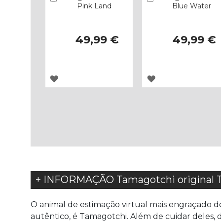
Pink Land
Blue Water
49,99 €
49,99 €
ADICIONAR
ADICIONAR
À
À
LISTA
LISTA
DE
DE
DESEJOS
DESEJOS
+ INFORMAÇÃO Tamagotchi original 
O animal de estimação virtual mais engraçado de 
autêntico, é Tamagotchi. Além de cuidar deles, 