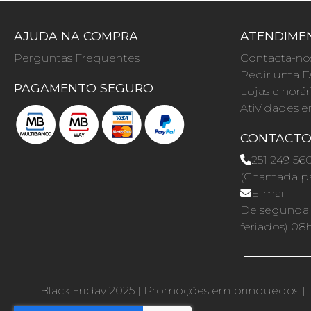
AJUDA NA COMPRA
ATENDIMEN
Perguntas Frequentes
Contacta-no
Pedir uma D
PAGAMENTO SEGURO
Lojas e horár
Atividades e
CONTACT
251 249 56
(Chamada par
E-mail
De segunda a
feriados) 08
Black Friday 2025
|
Promoções em brinquedos
|