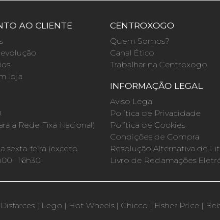
TO AO CLIENTE
CENTROXOGO
s
Quem Somos?
evolução
Canal Ético
ios
Trabalhar na Centroxogo
m loja
INFORMAÇÃO LEGAL
O
Aviso Legal
0
Política de Privacidade
a a Rede Fixa Nacional)
Política de Cookies
Condições de Compra
 sexta-feira (exceto
Resolução Alternativa de Lit
h00 · 16h30
Livro de Reclamações Eletr
Disfarces
|
Lego
|
Hot Wheels
|
Chicco
|
Fisher Price
|
Be