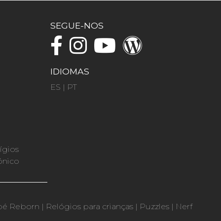
SEGUE-NOS
IDIOMAS
ES
|
PT
ígios
ónico
bé Reborn
|
Relógios para crianças
|
Puzzles
|
Nerf