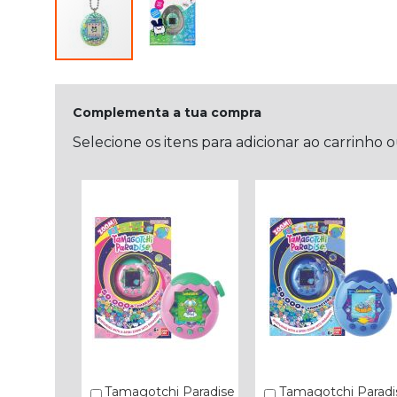
Complementa a tua compra
Selecione os itens para adicionar ao carrinho 
Tamagotchi Paradise
Tamagotchi Paradi
Comprar
Comprar