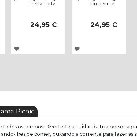
Pretty Party
Tama Smile
24,95 €
24,95 €
ADICIONAR
ADICIONAR
À
À
LISTA
LISTA
DE
DE
DESEJOS
DESEJOS
Tama Picnic
todos os tempos. Diverte-te a cuidar da tua personagem e
dando-lhes de comer, puxando a corrente para fazer as 