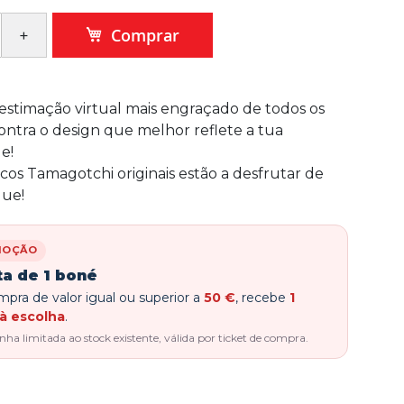
Comprar
estimação virtual mais engraçado de todos os
ntra o design que melhor reflete a tua
e!
icos Tamagotchi originais estão a desfrutar de
ue!
MOÇÃO
ta de 1 boné
pra de valor igual ou superior a
50 €
, recebe
1
à escolha
.
a limitada ao stock existente, válida por ticket de compra.