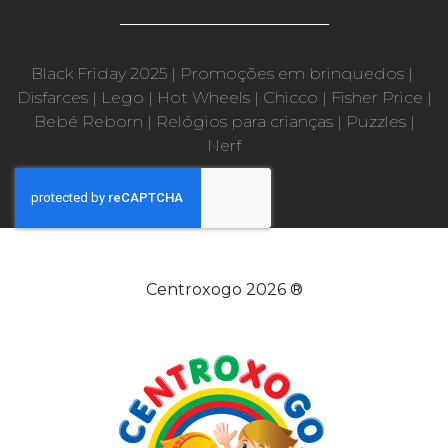
Black Friday 2025
|
Promoções em brinquedos
|
Disfarces
|
Lego
|
Hot Wheels
|
Chicco
|
Fisher Price
|
Bebé Reborn
|
Relógios para crianças
|
Puzzles
|
Nerf
Centroxogo 2026 ®