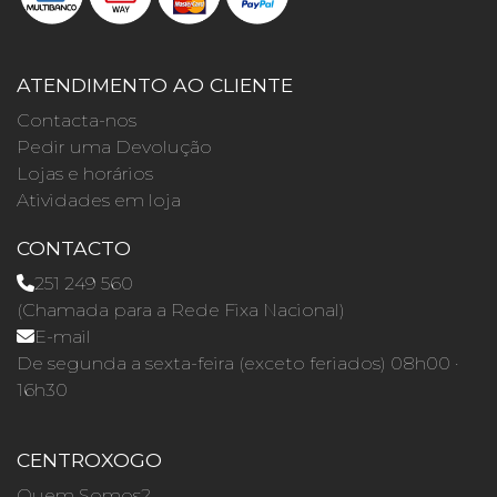
ATENDIMENTO AO CLIENTE
Contacta-nos
Pedir uma Devolução
Lojas e horários
Atividades em loja
CONTACTO
251 249 560
(Chamada para a Rede Fixa Nacional)
E-mail
De segunda a sexta-feira (exceto feriados) 08h00 ·
16h30
CENTROXOGO
Quem Somos?