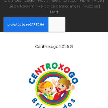
Disfarces
|
Lego
|
Hot Wheels
|
Chicco
|
Fisher Price
|
Bebé Reborn
|
Relógios para crianças
|
Puzzles
|
Nerf
Centroxogo 2026 ®