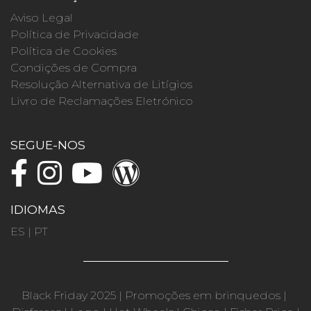
Aviso Legal
Política de Privacidade
Política de Cookies
Condições de Compra
Resolução Alternativa de Litígios
Livro de Reclamações Eletrónico
SEGUE-NOS
IDIOMAS
ES
|
PT
Black Friday 2025
|
Promoções em brinquedos
|