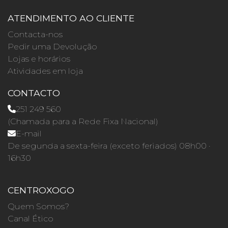
ATENDIMENTO AO CLIENTE
Contacta-nos
Pedir uma Devolução
Lojas e horários
Atividades em loja
CONTACTO
251 249 560
(Chamada para a Rede Fixa Nacional)
E-mail
De segunda a sexta-feira (exceto feriados) 08h00 ·
16h30
CENTROXOGO
Quem Somos?
Canal Ético