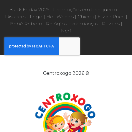
Black Friday 2025
|
Promoções em brinquedos
|
Disfarces
|
Lego
|
Hot Wheels
|
Chicco
|
Fisher Price
|
Bebé Reborn
|
Relógios para crianças
|
Puzzles
|
Nerf
Centroxogo 2026 ®