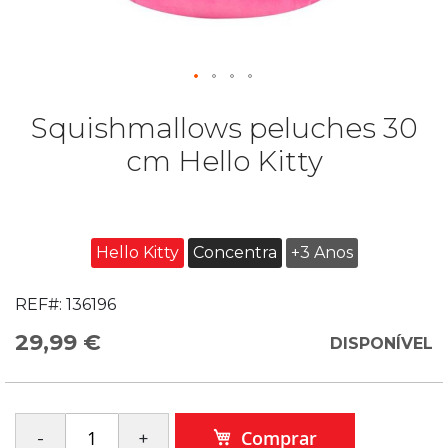
Squishmallows peluches 30
cm Hello Kitty
Hello Kitty
Concentra
+3 Anos
REF#:
136196
29,99 €
DISPONÍVEL
Comprar