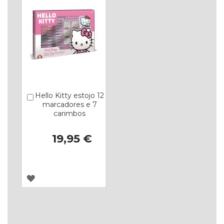
Hello Kitty estojo 12
Comprar
marcadores e 7
carimbos
19,95 €
ADICIONAR
À
LISTA