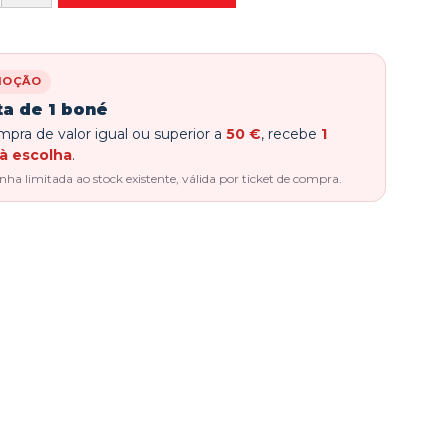
MOÇÃO
ta de 1 boné
pra de valor igual ou superior a
50 €
, recebe
1
à escolha
.
a limitada ao stock existente, válida por ticket de compra.