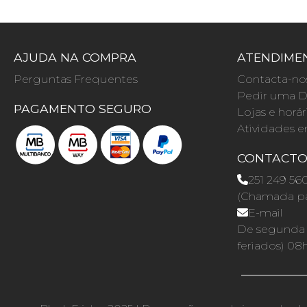
AJUDA NA COMPRA
ATENDIMEN
Perguntas Frequentes
Contacta-no
Pedir uma D
PAGAMENTO SEGURO
Lojas e horár
Atividades e
CONTACT
251 249 56
(Chamada par
E-mail
De segunda a
feriados) 08