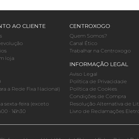
TO AO CLIENTE
CENTROXOGO
s
Quem Somos?
evolução
Canal Ético
ios
Trabalhar na Centroxogo
m loja
INFORMAÇÃO LEGAL
O
Aviso Legal
0
Política de Privacidade
a a Rede Fixa Nacional)
Política de Cookies
Condições de Compra
 sexta-feira (exceto
Resolução Alternativa de Lit
h00 · 16h30
Livro de Reclamações Eletr