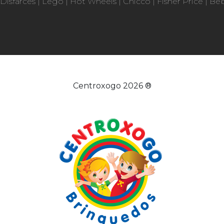
Disfarces
|
Lego
|
Hot Wheels
|
Chicco
|
Fisher Price
|
Be
Centroxogo 2026 ®