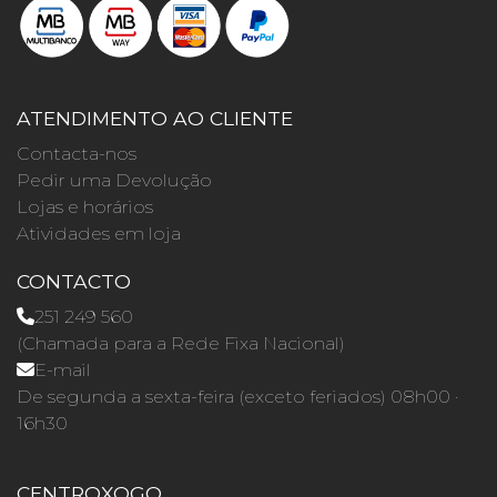
ATENDIMENTO AO CLIENTE
Contacta-nos
Pedir uma Devolução
Lojas e horários
Atividades em loja
CONTACTO
251 249 560
(Chamada para a Rede Fixa Nacional)
E-mail
De segunda a sexta-feira (exceto feriados) 08h00 ·
16h30
CENTROXOGO