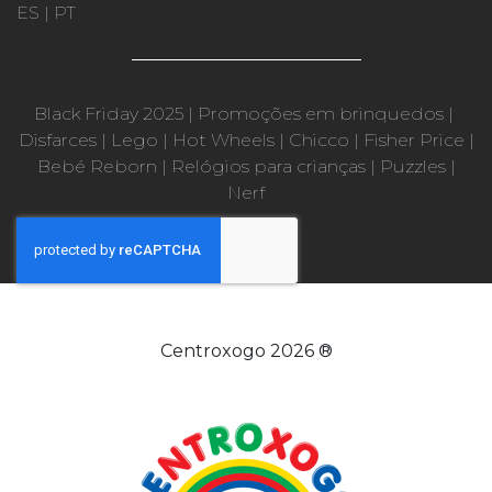
ES
|
PT
Black Friday 2025
|
Promoções em brinquedos
|
Disfarces
|
Lego
|
Hot Wheels
|
Chicco
|
Fisher Price
|
Bebé Reborn
|
Relógios para crianças
|
Puzzles
|
Nerf
Centroxogo 2026 ®