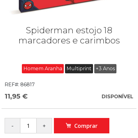
Spiderman estojo 18
marcadores e carimbos
Homem Aranha
Multiprint
+3 Anos
REF#:
86817
11,95 €
DISPONÍVEL
Comprar