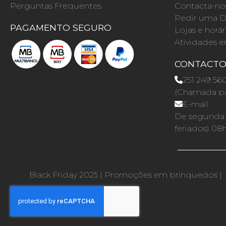
Perguntas Frequentes
Contacta-no
Pedir uma D
PAGAMENTO SEGURO
Lojas e horár
Atividades e
CONTACT
251 249 56
(Chamada par
E-mail
De segunda a
feriados) 08
Black Friday 2025
|
Promoções em brinquedos
|