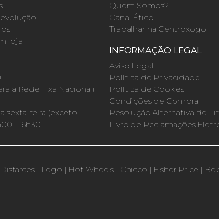
s
Quem Somos?
evolução
Canal Ético
ios
Trabalhar na Centroxogo
m loja
INFORMAÇÃO LEGAL
O
Aviso Legal
0
Política de Privacidade
a a Rede Fixa Nacional)
Política de Cookies
Condições de Compra
 sexta-feira (exceto
Resolução Alternativa de Lit
h00 · 16h30
Livro de Reclamações Eletr
Disfarces
|
Lego
|
Hot Wheels
|
Chicco
|
Fisher Price
|
Be