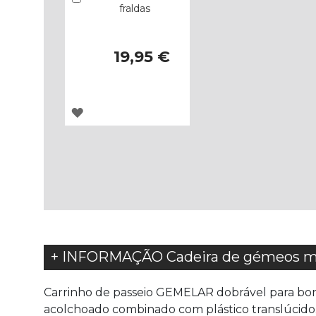
fraldas
19,95 €
ADICIONAR
À
LISTA
DE
DESEJOS
+ INFORMAÇÃO Cadeira de gémeos mu
Carrinho de passeio GEMELAR dobrável para bonec
acolchoado combinado com plástico translúcido. 