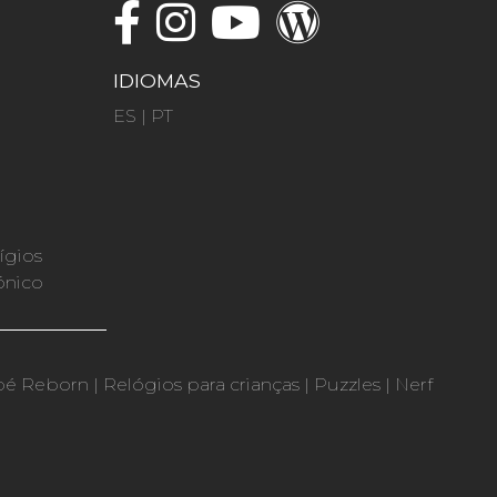
IDIOMAS
ES
|
PT
ígios
ónico
bé Reborn
|
Relógios para crianças
|
Puzzles
|
Nerf