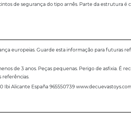
 cintos de segurança do tipo arnês. Parte da estrutur
a europeias. Guarde esta informação para futuras refer
menos de 3 anos. Peças pequenas. Perigo de asfixia. É
referências.
440 Ibi Alicante España 965550739 www.decuevastoys.co