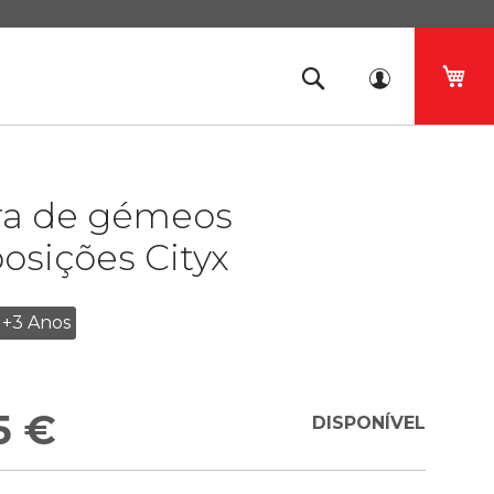
O 
ra de gémeos
osições Cityx
+3 Anos
7
5 €
DISPONÍVEL