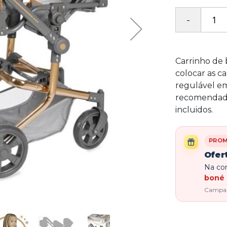
Carrinho de 
colocar as c
regulável e
recomendado
incluidos.
PRO
Ofer
Na com
boné 
Campanh