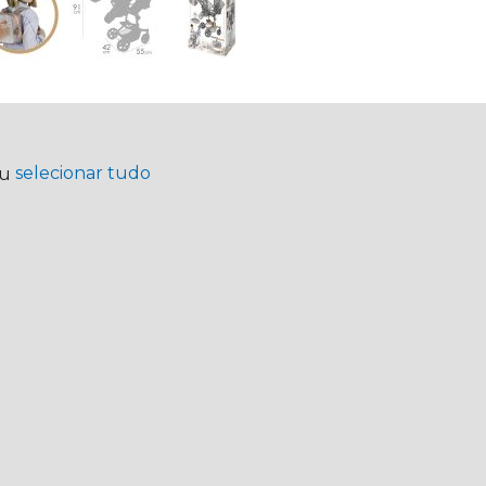
selecionar tudo
ou