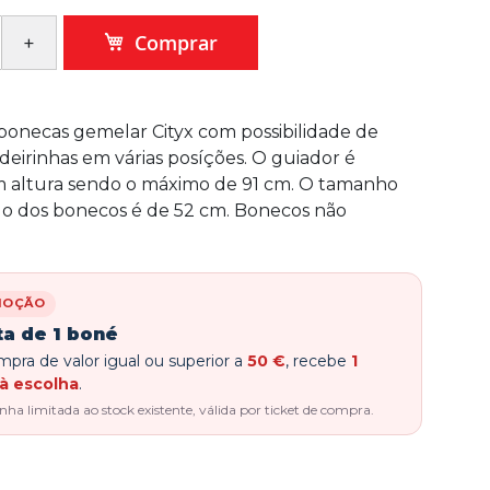
Comprar
bonecas gemelar Cityx com possibilidade de
adeirinhas em várias posíções. O guiador é
m altura sendo o máximo de 91 cm. O tamanho
 dos bonecos é de 52 cm. Bonecos não
MOÇÃO
ta de 1 boné
pra de valor igual ou superior a
50 €
, recebe
1
à escolha
.
a limitada ao stock existente, válida por ticket de compra.