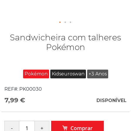
Sandwicheira com talheres
Pokémon
Pokémon
Kidseuroswan
+3 Anos
REF#:
PK00030
7,99 €
DISPONÍVEL
Comprar