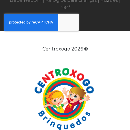
Bebé Reborn
|
Relógios para crianças
|
Puzzles
|
Nerf
Centroxogo 2026 ®