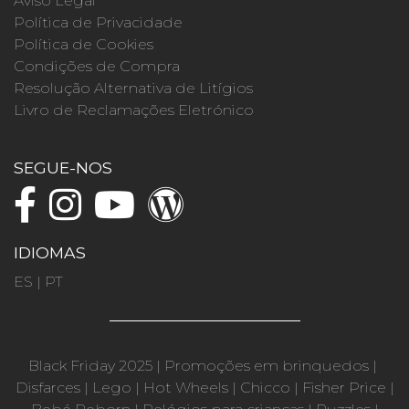
Aviso Legal
Política de Privacidade
Política de Cookies
Condições de Compra
Resolução Alternativa de Litígios
Livro de Reclamações Eletrónico
SEGUE-NOS
IDIOMAS
ES
|
PT
Black Friday 2025
|
Promoções em brinquedos
|
Disfarces
|
Lego
|
Hot Wheels
|
Chicco
|
Fisher Price
|