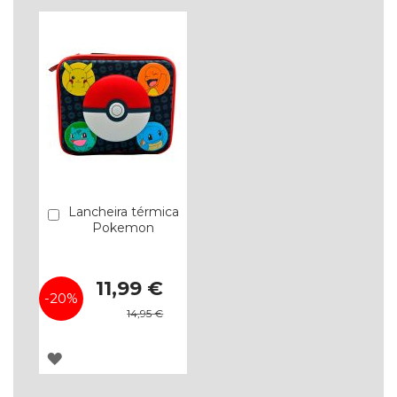
Lancheira térmica
Comprar
Pokemon
Special
11,99 €
Price
-20%
14,95 €
ADICIONAR
À