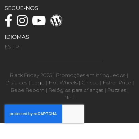
SEGUE-NOS
IDIOMAS
ES
|
PT
Black Friday 2025
|
Promoções em brinquedos
|
Disfarces
|
Lego
|
Hot Wheels
|
Chicco
|
Fisher Price
|
Bebé Reborn
|
Relógios para crianças
|
Puzzles
|
Nerf