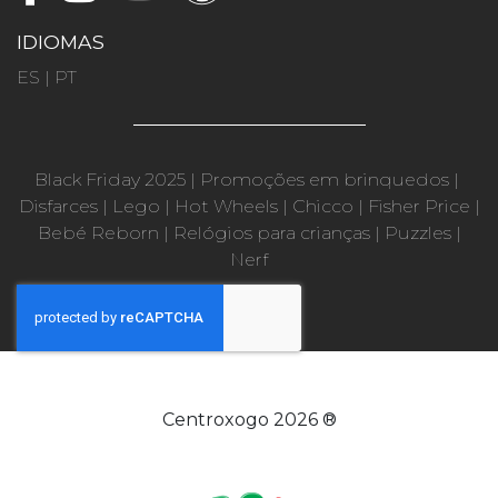
IDIOMAS
ES
|
PT
Black Friday 2025
|
Promoções em brinquedos
|
Disfarces
|
Lego
|
Hot Wheels
|
Chicco
|
Fisher Price
|
Bebé Reborn
|
Relógios para crianças
|
Puzzles
|
Nerf
Centroxogo 2026 ®