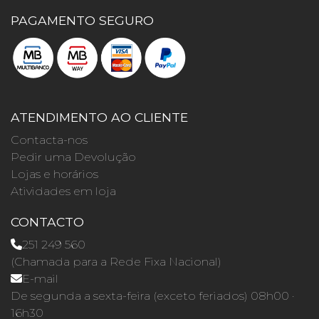
PAGAMENTO SEGURO
ATENDIMENTO AO CLIENTE
Contacta-nos
Pedir uma Devolução
Lojas e horários
Atividades em loja
CONTACTO
251 249 560
(Chamada para a Rede Fixa Nacional)
E-mail
De segunda a sexta-feira (exceto feriados) 08h00 ·
16h30