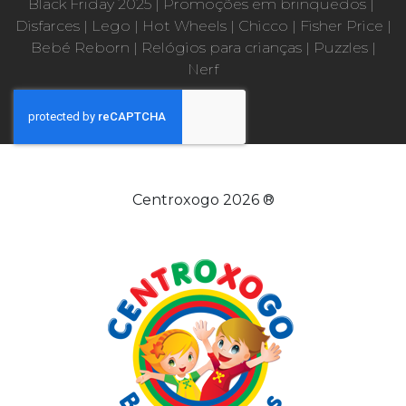
Black Friday 2025
|
Promoções em brinquedos
|
Disfarces
|
Lego
|
Hot Wheels
|
Chicco
|
Fisher Price
|
Bebé Reborn
|
Relógios para crianças
|
Puzzles
|
Nerf
Centroxogo 2026 ®