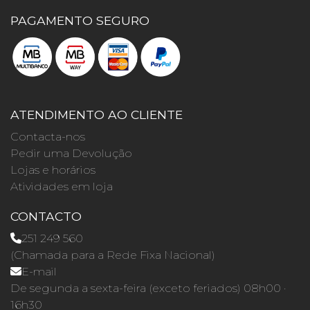
PAGAMENTO SEGURO
ATENDIMENTO AO CLIENTE
Contacta-nos
Pedir uma Devolução
Lojas e horários
Atividades em loja
CONTACTO
251 249 560
(Chamada para a Rede Fixa Nacional)
E-mail
De segunda a sexta-feira (exceto feriados) 08h00 ·
16h30