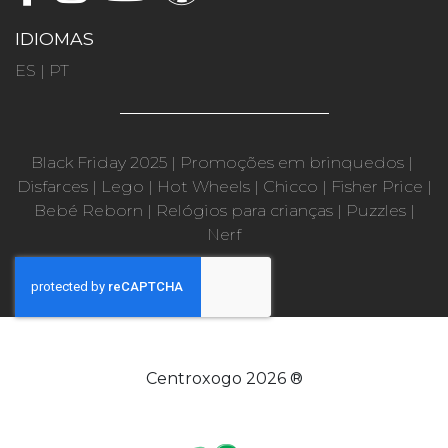
IDIOMAS
ES
|
PT
Black Friday 2025
|
Promoções em brinquedos
|
Disfarces
|
Lego
|
Hot Wheels
|
Chicco
|
Fisher Price
|
Bebé Reborn
|
Relógios para crianças
|
Puzzles
|
Nerf
Centroxogo 2026 ®