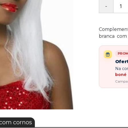
Complementa
branca com 
PRO
Ofer
Na com
boné 
Campanh
com cornos