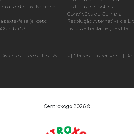
a a Rede Fixa Nacional)
Política de Cookies
Condições de Compra
 sexta-feira (exceto
Resolução Alternativa de Lit
h00 · 16h30
Livro de Reclamações Eletr
Disfarces
|
Lego
|
Hot Wheels
|
Chicco
|
Fisher Price
|
Be
Centroxogo 2026 ®