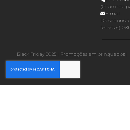
(Chamada par
E-mail
De segunda a
feriados) 08
Black Friday 2025
|
Promoções em brinquedos
|