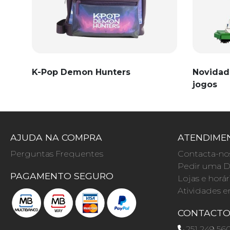
K-Pop Demon Hunters
Novidad
jogos
AJUDA NA COMPRA
ATENDIMEN
Perguntas Frequentes
Contacta-no
Pedir uma D
PAGAMENTO SEGURO
Lojas e horár
Atividades e
CONTACT
251 249 56