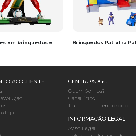
es em brinquedos e
Brinquedos Patrulha Pa
TO AO CLIENTE
CENTROXOGO
s
Quem Somos?
evolução
Canal Ético
ios
Trabalhar na Centroxogo
m loja
INFORMAÇÃO LEGAL
O
Aviso Legal
0
Política de Privacidade