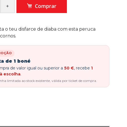
Comprar
 o teu disfarce de diaba com esta peruca
cornos.
MOÇÃO
ta de 1 boné
pra de valor igual ou superior a
50 €
, recebe
1
à escolha
.
a limitada ao stock existente, válida por ticket de compra.