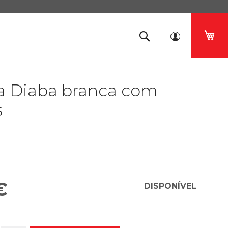
O 
a Diaba branca com
s
€
DISPONÍVEL