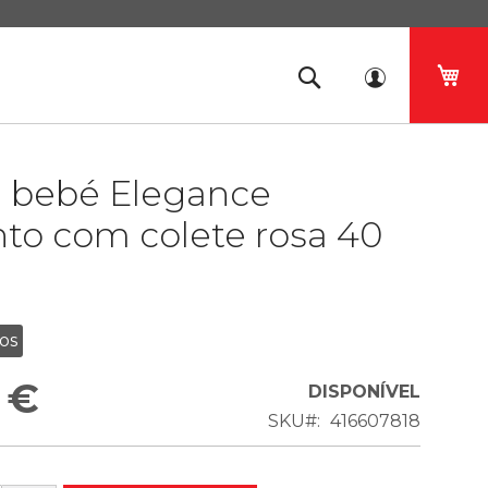
O 
 bebé Elegance
to com colete rosa 40
os
 €
DISPONÍVEL
SKU
416607818