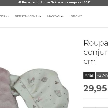
🎁 Recebe um boné Grátis em compras ≥50€
CES
PERSONAGENS
MARCAS
PROMO
Saltar
Roupa
para
o
conjun
início
cm
da
Galeria
de
Arias
+2 An
imagens
29,95