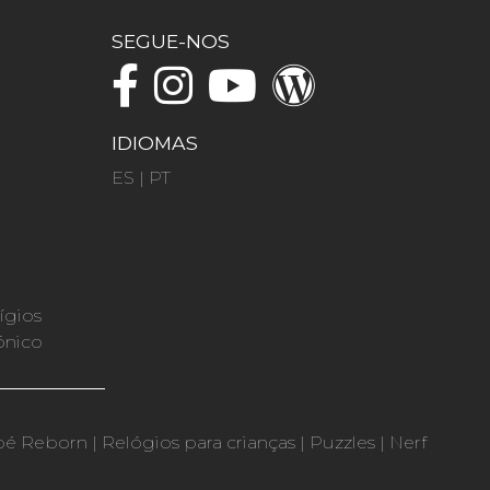
SEGUE-NOS
IDIOMAS
ES
|
PT
ígios
ónico
bé Reborn
|
Relógios para crianças
|
Puzzles
|
Nerf