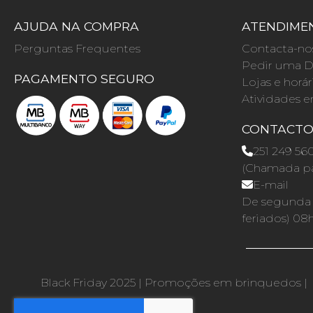
AJUDA NA COMPRA
ATENDIMEN
Perguntas Frequentes
Contacta-no
Pedir uma D
PAGAMENTO SEGURO
Lojas e horár
Atividades e
CONTACT
251 249 56
(Chamada par
E-mail
De segunda a
feriados) 08
Black Friday 2025
|
Promoções em brinquedos
|