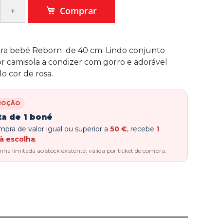
Comprar
ra bebé Reborn de 40 cm. Lindo conjunto
 camisola a condizer com gorro e adorável
o cor de rosa.
MOÇÃO
ta de 1 boné
pra de valor igual ou superior a
50 €
, recebe
1
à escolha
.
a limitada ao stock existente, válida por ticket de compra.