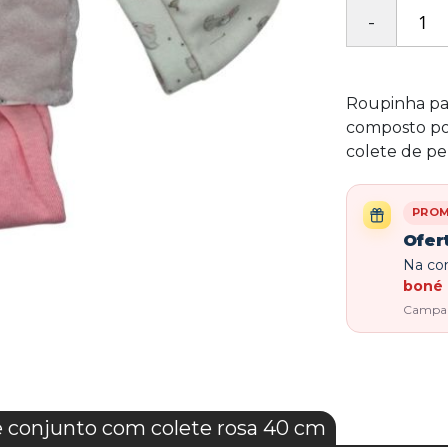
Roupinha pa
composto por
colete de pel
PRO
Ofer
Na com
boné 
Campanh
conjunto com colete rosa 40 cm