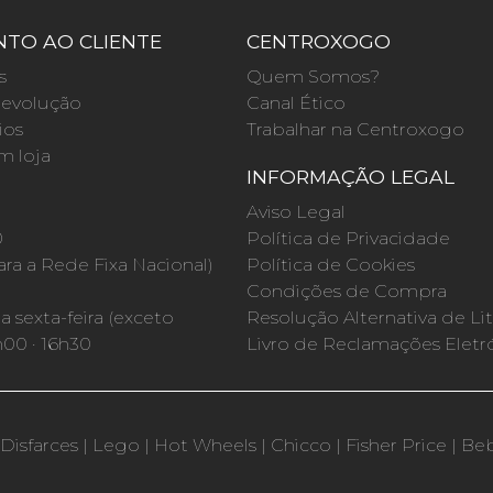
TO AO CLIENTE
CENTROXOGO
s
Quem Somos?
evolução
Canal Ético
ios
Trabalhar na Centroxogo
m loja
INFORMAÇÃO LEGAL
O
Aviso Legal
0
Política de Privacidade
a a Rede Fixa Nacional)
Política de Cookies
Condições de Compra
 sexta-feira (exceto
Resolução Alternativa de Lit
h00 · 16h30
Livro de Reclamações Eletr
Disfarces
|
Lego
|
Hot Wheels
|
Chicco
|
Fisher Price
|
Be