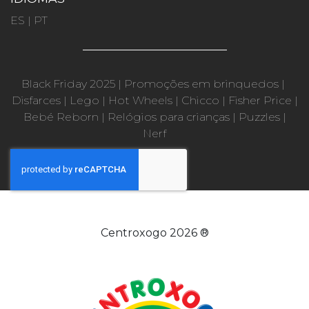
ES
|
PT
Black Friday 2025
|
Promoções em brinquedos
|
Disfarces
|
Lego
|
Hot Wheels
|
Chicco
|
Fisher Price
|
Bebé Reborn
|
Relógios para crianças
|
Puzzles
|
Nerf
Centroxogo 2026 ®