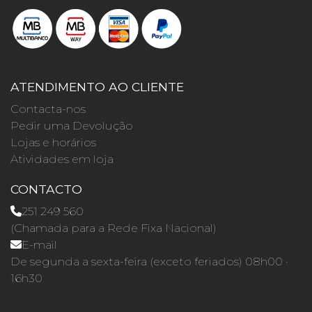
ATENDIMENTO AO CLIENTE
Contacta-nos
Pedir uma Devolução
Lojas e horários
Atividades em loja
CONTACTO
251 249 560
(Chamada para a Rede Fixa Nacional)
E-mail
De segunda a sexta-feira (exceto feriados) 08h00 ·
16h30