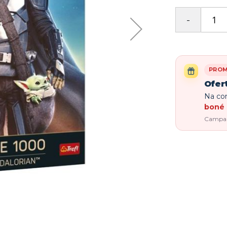
PRO
Ofer
Na com
boné 
Campanh