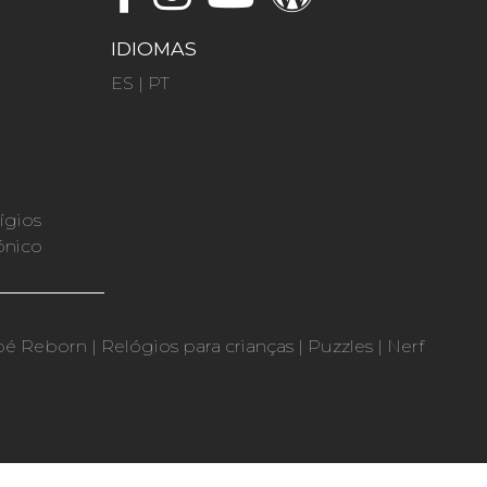
IDIOMAS
ES
|
PT
ígios
ónico
bé Reborn
|
Relógios para crianças
|
Puzzles
|
Nerf