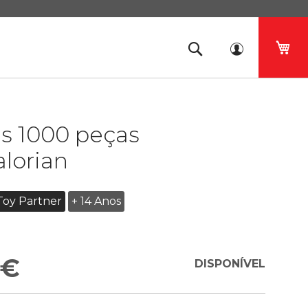
O 
s 1000 peças
lorian
Toy Partner
+ 14 Anos
 €
DISPONÍVEL