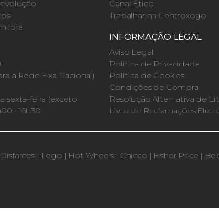
evolução
Canal Ético
ios
Trabalhar na Centroxogo
m loja
INFORMAÇÃO LEGAL
O
Aviso Legal
0
Política de Privacidade
a a Rede Fixa Nacional)
Política de Cookies
Condições de Compra
 sexta-feira (exceto
Resolução Alternativa de Lit
h00 · 16h30
Livro de Reclamações Eletr
Disfarces
|
Lego
|
Hot Wheels
|
Chicco
|
Fisher Price
|
Be