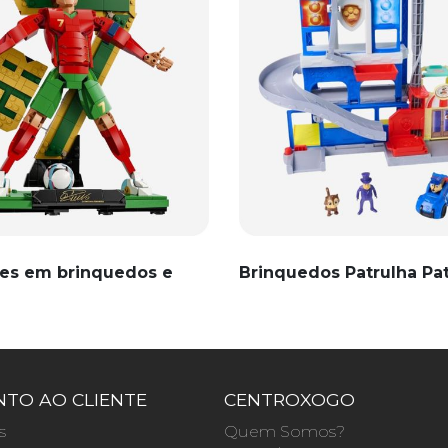
es em brinquedos e
Brinquedos Patrulha Pa
TO AO CLIENTE
CENTROXOGO
s
Quem Somos?