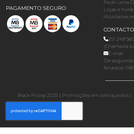
Pedir uma D
PAGAMENTO SEGURO
Lojas e horár
Atividades e
CONTACT
251 249 56
(Chamada par
E-mail
De segunda a
feriados) 08
Black Friday 2025
|
Promoções em brinquedos
|