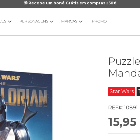
🎁 Recebe um boné Grátis em compras ≥50€
CES
PERSONAGENS
MARCAS
PROMO
Saltar
Puzzle
para
o
Manda
início
da
Galeria
Star Wars
de
imagens
REF#:
10891
15,95