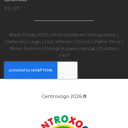
ES
|
PT
Black Friday 2025
|
Promoções em brinquedos
|
Disfarces
|
Lego
|
Hot Wheels
|
Chicco
|
Fisher Price
|
Bebé Reborn
|
Relógios para crianças
|
Puzzles
|
Nerf
Centroxogo 2026 ®