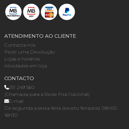
ATENDIMENTO AO CLIENTE
Contacta-nos
Pedir uma Devolução
Lojas e horários
Atividades em loja
CONTACTO
251 249 560
(Chamada para a Rede Fixa Nacional)
E-mail
De segunda a sexta-feira (exceto feriados) 08h00 ·
16h30